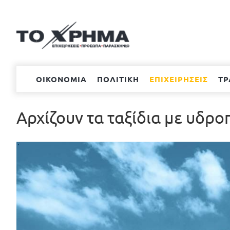
Μετάβαση
στο
περιεχόμενο
ΟΙΚΟΝΟΜΙΑ
ΠΟΛΙΤΙΚΗ
ΕΠΙΧΕΙΡΗΣΕΙΣ
ΤΡ
Αρχίζουν τα ταξίδια με υδρο
Προβολή
μεγαλύτερης
εικόνας