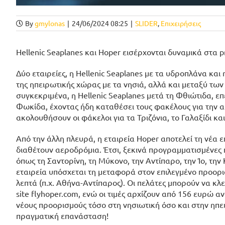
By
gmylonas
|
24/06/2024 08:25
|
SLIDER
,
Επιχειρήσεις
Hellenic Seaplanes και Hoper εισέρχονται δυναμικά στα p
Δύο εταιρείες, η Hellenic Seaplanes με τα υδροπλάνα και
της ηπειρωτικής χώρας με τα νησιά, αλλά και μεταξύ τω
συγκεκριμένα, η Hellenic Seaplanes μετά τη Φθιώτιδα, ε
Φωκίδα, έχοντας ήδη καταθέσει τους φακέλους για την α
ακολουθήσουν οι φάκελοι για τα Τριζόνια, το Γαλαξίδι και
Από την άλλη πλευρά, η εταιρεία Hoper αποτελεί τη νέα επ
διαθέτουν αεροδρόμια. Έτσι, ξεκινά προγραμματισμένες π
όπως τη Σαντορίνη, τη Μύκονο, την Αντίπαρο, την Ίο, την 
εταιρεία υπόσχεται τη μεταφορά στον επιλεγμένο προορισ
λεπτά (π.χ. Αθήνα-Αντίπαρος). Οι πελάτες μπορούν να κλ
site flyhoper.com, ενώ οι τιμές αρχίζουν από 156 ευρώ 
νέους προορισμούς τόσο στη νησιωτική όσο και στην ηπ
πραγματική επανάσταση!