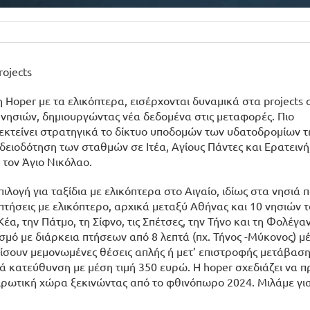
rojects
 η Hoper με τα ελικόπτερα, εισέρχονται δυναμικά στα projects
ν νησιών, δημιουργώντας νέα δεδομένα στις μεταφορές. Πιο
πεκτείνει στρατηγικά το δίκτυο υποδομών των υδατοδρομίων τ
δειοδότηση των σταθμών σε Ιτέα, Αγίους Πάντες και Ερατεινή
 τον Άγιο Νικόλαο.
ιλογή για ταξίδια με ελικόπτερα στο Αιγαίο, ιδίως στα νησιά 
τήσεις με ελικόπτερο, αρχικά μεταξύ Αθήνας και 10 νησιών τ
Κέα, την Πάτμο, τη Σίφνο, τις Σπέτσες, την Τήνο και τη Φολέγα
μό με διάρκεια πτήσεων από 8 λεπτά (πχ. Τήνος -Μύκονος) μέ
είσουν μεμονωμένες θέσεις απλής ή μετ’ επιστροφής μετάβαση
ανά κατεύθυνση με μέση τιμή 350 ευρώ. Η hoper σχεδιάζει να 
ειρωτική χώρα ξεκινώντας από το φθινόπωρο 2024. Μιλάμε γι