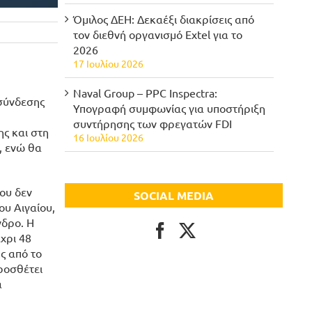
Όμιλος ΔΕΗ: Δεκαέξι διακρίσεις από
τον διεθνή οργανισμό Extel για το
2026
17 Ιουλίου 2026
Naval Group – PPC Inspectra:
 σύνδεσης
Υπογραφή συμφωνίας για υποστήριξη
συντήρησης των φρεγατών FDI
ης και στη
16 Ιουλίου 2026
, ενώ θα
που δεν
SOCIAL MEDIA
ου Αιγαίου,
νδρο. Η
χρι 48
ς από το
προσθέτει
α