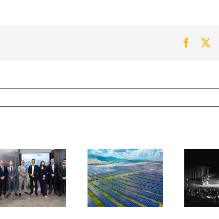
Faceb
Tw