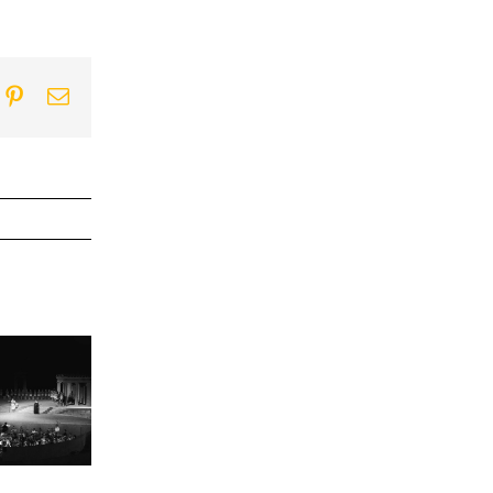
ook
itter
Pinterest
Email