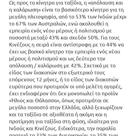
Ως προς τα κίνητρα για ταξίδια, η «απόλαυση και
η χαλάρωση» είναι το βασικότερο κίνητρο για τη
μεγάλη πλειοψηφία, από το 53% των Ινδών μέχρι
το 67% των Αυστραλών, ενώ ακολουθεί η
εμπειρία ενός νέου μέρους ή πολιτισμού με
ποσοστά μεταξύ 43% και σχεδόν 50%. Για τους
Κινέζους η σειρά είναι αντίστροφη με το 44% να
έχει ως βασικό κίνητρο την εμπειρία ενός νέου
μέρους ή πολιτισμού και ως δεύτερο την
απόλαυση / χαλάρωση με 42%. Σχετικά με το
είδος των διακοπών στο εξωτερικό τους
επόμενους 12 μήνες, ή το είδος των διακοπών
ευρύτερα που προτιμούν οι υπό μελέτη αγορές,
έχει ενδιαφέρον ότι δεν μονοπωλεί το προϊόν
«Ήλιος και Θάλασσα», όπως προτιμάται σε
μεγάλο ποσοστό στην Ελλάδα, αλλά ξεχωρίζουν
και τα ταξίδια σε αξιοθέατα ή ακόμη και η
προτίμηση για ταξίδια στη φύση, ιδιαίτερα για
Ινδούς και Κινέζους. Ειδικότερα, την παραλία
προτιμά το 32% των Αμερικανών, το 35% των