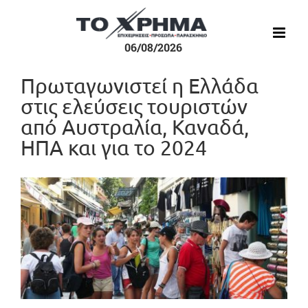
Μετάβαση
στο
περιεχόμενο
06/08/2026
Πρωταγωνιστεί η Ελλάδα
στις ελεύσεις τουριστών
από Αυστραλία, Καναδά,
ΗΠΑ και για το 2024
Προβολή
μεγαλύτερης
εικόνας