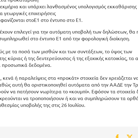
τεκμήρια και υπάρχει λανθασμένος υπολογισμός εκκαθάρισης
 γεωργικές επιχειρήσεις
φανίζονται στοΕ1 στο έντυπο στο Ε1.
 έχουν επιλεγεί για την αυτόματη υποβολή των δηλώσεων, θα 
ροσυμπληρωθεί στο έντυπο Ε1 από την φορολογική διοίκηση.
ύς με τα ποσά των μισθών και των συντάξεων, το ύψος των
ης κύριας ή της δευτερεύουσας ή της εξοχικής κατοικίας, τα 
α προσωπικά δεδομένα.
 κενά ή παραλείψεις στα «προκάτ» στοιχεία δεν χρειάζεται 
καθώς αυτή θα οριστικοποιηθεί αυτόματα από την ΑΑΔΕ την Τρ
ρούν να πατήσουν νωρίτερα το «κουμπί». Εφόσον τα στοιχεία δ
οχρεούνται να τροποποιήσουν ή και να συμπληρώσουν τα ορθά
θεσμίας υποβολής της στις 26 Ιουλίου.
Faceb
Tw