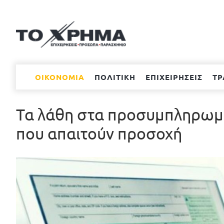
Μετάβαση
στο
περιεχόμενο
ΟΙΚΟΝΟΜΙΑ
ΠΟΛΙΤΙΚΗ
ΕΠΙΧΕΙΡΗΣΕΙΣ
ΤΡ
Τα λάθη στα προσυμπληρωμέ
που απαιτούν προσοχή
Προβολή
μεγαλύτερης
εικόνας