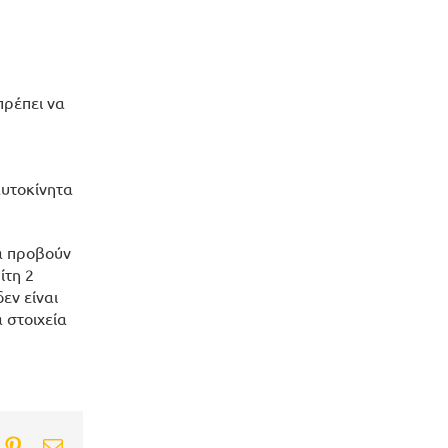
πρέπει να
αυτοκίνητα
να προβούν
ίτη 2
εν είναι
 στοιχεία
ook
itter
Pinterest
Email