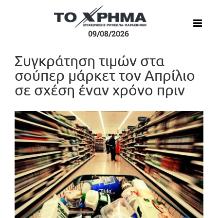
Μετάβαση
στο
περιεχόμενο
09/08/2026
Συγκράτηση τιμών στα
σούπερ μάρκετ τον Απρίλιο
σε σχέση έναν χρόνο πριν
Προβολή
μεγαλύτερης
εικόνας