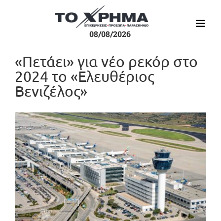
Μετάβαση
στο
περιεχόμενο
08/08/2026
«Πετάει» για νέο ρεκόρ στο
2024 το «Ελευθέριος
Βενιζέλος»
Προβολή
μεγαλύτερης
εικόνας