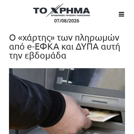
Μετάβαση
στο
περιεχόμενο
07/08/2026
Ο «χάρτης» των πληρωμών
από e-ΕΦΚΑ και ΔΥΠΑ αυτή
την εβδομάδα
Προβολή
μεγαλύτερης
εικόνας