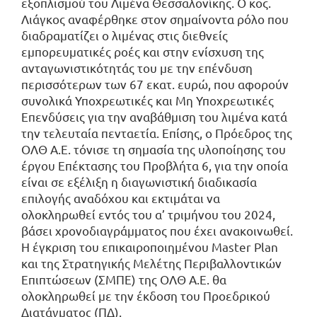
εξοπλισμού του Λιμένα Θεσσαλονίκης. Ο κος.
Λιάγκος αναφέρθηκε στον σημαίνοντα ρόλο που
διαδραματίζει ο λιμένας στις διεθνείς
εμπορευματικές ροές και στην ενίσχυση της
ανταγωνιστικότητάς του με την επένδυση
περισσότερων των 67 εκατ. ευρώ, που αφορούν
συνολικά Υποχρεωτικές και Μη Υποχρεωτικές
Επενδύσεις για την αναβάθμιση του λιμένα κατά
την τελευταία πενταετία. Επίσης, ο Πρόεδρος της
ΟΛΘ Α.Ε. τόνισε τη σημασία της υλοποίησης του
έργου Επέκτασης του Προβλήτα 6, για την οποία
είναι σε εξέλιξη η διαγωνιστική διαδικασία
επιλογής αναδόχου και εκτιμάται να
ολοκληρωθεί εντός του α’ τριμήνου του 2024,
βάσει χρονοδιαγράμματος που έχει ανακοινωθεί.
Η έγκριση του επικαιροποιημένου Master Plan
και της Στρατηγικής Μελέτης Περιβαλλοντικών
Επιπτώσεων (ΣΜΠΕ) της ΟΛΘ Α.Ε. θα
ολοκληρωθεί με την έκδοση του Προεδρικού
Διατάγματος (ΠΔ).