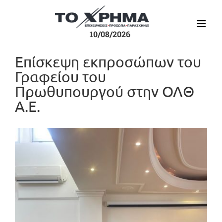
Μετάβαση
στο
περιεχόμενο
10/08/2026
Επίσκεψη εκπροσώπων του
Γραφείου του
Πρωθυπουργού στην ΟΛΘ
Α.Ε.
Προβολή
μεγαλύτερης
εικόνας