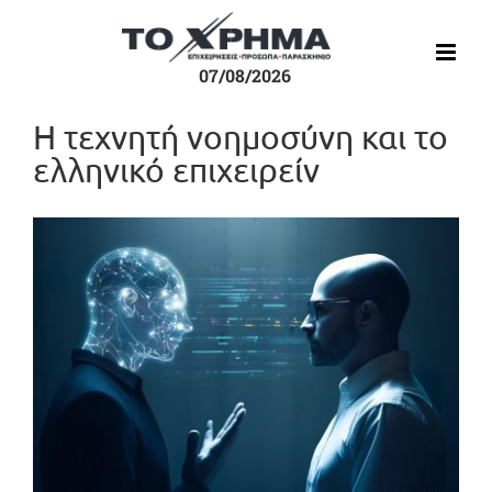
Μετάβαση
στο
περιεχόμενο
07/08/2026
Η τεχνητή νοημοσύνη και το
ελληνικό επιχειρείν
Προβολή
μεγαλύτερης
εικόνας