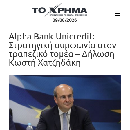
Μετάβαση
στο
περιεχόμενο
09/08/2026
Alpha Bank-Unicredit:
Στρατηγική συμφωνία στον
τραπεζικό τομέα – Δήλωση
Κωστή Χατζηδάκη
Προβολή
μεγαλύτερης
εικόνας