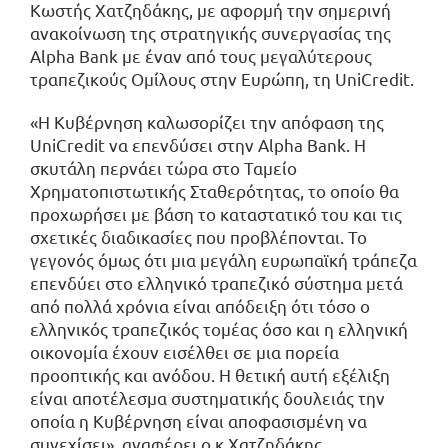
Κωστής Χατζηδάκης, με αφορμή την σημερινή
ανακοίνωση της στρατηγικής συνεργασίας της
Alpha Bank με έναν από τους μεγαλύτερους
τραπεζικούς Ομίλους στην Ευρώπη, τη UniCredit.
«Η Κυβέρνηση καλωσορίζει την απόφαση της
UniCredit να επενδύσει στην Alpha Bank. Η
σκυτάλη περνάει τώρα στο Ταμείο
Χρηματοπιστωτικής Σταθερότητας, το οποίο θα
προχωρήσει με βάση το καταστατικό του και τις
σχετικές διαδικασίες που προβλέπονται. Το
γεγονός όμως ότι μια μεγάλη ευρωπαϊκή τράπεζα
επενδύει στο ελληνικό τραπεζικό σύστημα μετά
από πολλά χρόνια είναι απόδειξη ότι τόσο ο
ελληνικός τραπεζικός τομέας όσο και η ελληνική
οικονομία έχουν εισέλθει σε μια πορεία
προοπτικής και ανόδου. Η θετική αυτή εξέλιξη
είναι αποτέλεσμα συστηματικής δουλειάς την
οποία η Κυβέρνηση είναι αποφασισμένη να
συνεχίσει», αναφέρει ο κ.Χατζηδάκης.