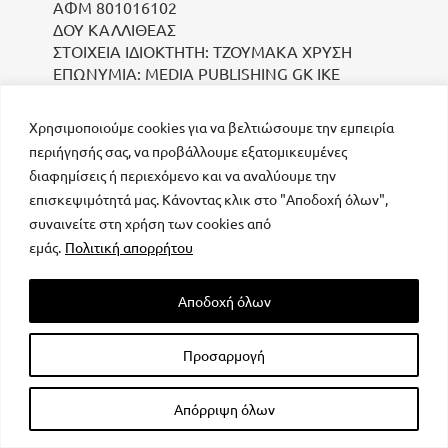
ΑΦΜ 801016102
ΔΟΥ ΚΑΛΛΙΘΕΑΣ
ΣΤΟΙΧΕΙΑ ΙΔΙΟΚΤΗΤΗ: ΤΖΟΥΜΑΚΑ ΧΡΥΣΗ
ΕΠΩΝΥΜΙΑ: MEDIA PUBLISHING GK IKE
Χρησιμοποιούμε cookies για να βελτιώσουμε την εμπειρία
περιήγησής σας, να προβάλλουμε εξατομικευμένες
διαφημίσεις ή περιεχόμενο και να αναλύουμε την
επισκεψιμότητά μας. Κάνοντας κλικ στο "Αποδοχή όλων",
συναινείτε στη χρήση των cookies από
μοναδικός αριθμός Μ.Η.Τ. 232223
εμάς.
Πολιτική απορρήτου
Αποδοχή όλων
Προσαρμογή
All rights reserved – Powered by
FOCUS ON GROUP
Απόρριψη όλων