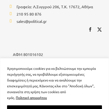
Γραφεία: Λ.Συγγρού 206, Τ.Κ. 17672, Αθήνα
210 95 80 876
sales@political.gr
ΑΦΜ 801016102
ΔΟΥ ΚΑΛΛΙΘΕΑΣ
ΣΤΟΙΧΕΙΑ ΙΔΙΟΚΤΗΤΗ: ΤΖΟΥΜΑΚΑ ΧΡΥΣΗ
Χρησιμοποιούμε cookies για να βελτιώσουμε την εμπειρία
ΕΠΩΝΥΜΙΑ: MEDIA PUBLISHING GK IKE
περιήγησής σας, να προβάλλουμε εξατομικευμένες
διαφημίσεις ή περιεχόμενο και να αναλύουμε την
επισκεψιμότητά μας. Κάνοντας κλικ στο "Αποδοχή όλων",
συναινείτε στη χρήση των cookies από
εμάς.
Πολιτική απορρήτου
μοναδικός αριθμός Μ.Η.Τ. 232223