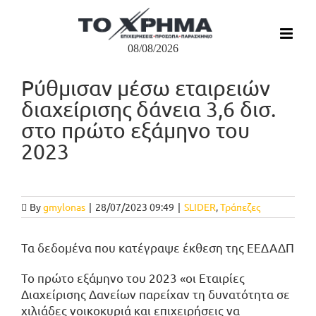
Μετάβαση
στο
περιεχόμενο
08/08/2026
Ρύθμισαν μέσω εταιρειών
διαχείρισης δάνεια 3,6 δισ.
στο πρώτο εξάμηνο του
2023
Προβολή
μεγαλύτερης
By
gmylonas
|
28/07/2023 09:49
|
SLIDER
,
Τράπεζες
εικόνας
Τα δεδομένα που κατέγραψε έκθεση της ΕΕΔΑΔΠ
Το πρώτο εξάμηνο του 2023 «οι Εταιρίες
Διαχείρισης Δανείων παρείχαν τη δυνατότητα σε
χιλιάδες νοικοκυριά και επιχειρήσεις να