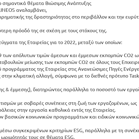
πιο σημαντικά θέματα Βιώσιμης Ανάπτυξης
ILINEOS αναλαμβάνει,
ειρηματικής της δραστηριότητας στο περιβάλλον και την ευρύ
ότερη πρόοδό της σε σχέση με τους στόχους της.
ύγματα της Εταιρείας για το 2022, μεταξύ των οποίων:
19 των απόλυτων τιμών
άμεσων και έμμεσων εκπομπών CO2
ω
τοβουλιών μείωσης των εκπομπών CO2 σε όλους τους Επιχειρ
ύ προγράμματος της Εταιρείας στις Ανανεώσιμες Πηγές Ενέργε
ς στην
κλιματική αλλαγή
, σύμφωνα με το διεθνές πρότυπο Task
ης & έμμεσης), διατηρώντας παράλληλα το ποσοστό των εργ
ατισμών με σοβαρές συνέπειες στη ζωή των εργαζομένων, ως
φάλειας στην εργασία
καθολικά εντός της Εταιρείας.
έον βασικών
κοινωνικών προγραμμάτων
και ειδικών κοινωνικ
 μέσω συγκεκριμένων κριτηρίων ESG, παράλληλα με τη συνέχ
 ωριμότητάς τους σε θέματα ESG.