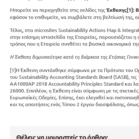
Μπορείτε να περιηγηθείτε στις σελίδες της
Έκθεσης
[1]
: 
εφόσον το επιθυμείτε, να συμβάλετε στη βελτίωσή της,
Τέλος, στα microsites
Sustainability Actions Map
&
Integra
στην επίσημη ιστοσελίδα της Εταιρείας, παρουσιάζεται η
τρόπος που η Εταιρεία συνθέτει τα βασικά οικονομικά της
Η Έκθεση δημοσιεύτηκε κατά τη διάρκεια της Ετήσιας Γενικ
[1]
Η Έκθεση συντάχθηκε σύμφωνα με τα Πρότυπα τoυ Οργα
του Sustainability Accounting Standards Board (SASB), τ
AA1000AP 2018 Accountability Principles Standard και 
26000. Επιπλέον, η Έκθεση είναι σύμφωνη με τις σχετικέ
Ευρωπαϊκές Οδηγίες. Επίσης, έχει ελεγχθεί και πιστοπο
και τις απαιτήσεις ενός Τύπου 2 έργου διασφάλισης, όπ
Θέλεις να μοιραστείς το άρθρο;