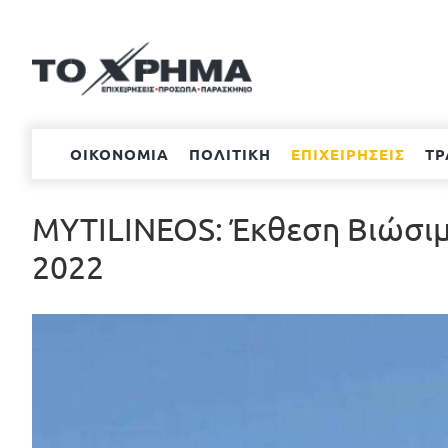
Μετάβαση
στο
περιεχόμενο
ΟΙΚΟΝΟΜΙΑ
ΠΟΛΙΤΙΚΗ
ΕΠΙΧΕΙΡΗΣΕΙΣ
ΤΡ
MYTILINEOS: Έκθεση Βιώσιμ
2022
Προβολή
μεγαλύτερης
εικόνας