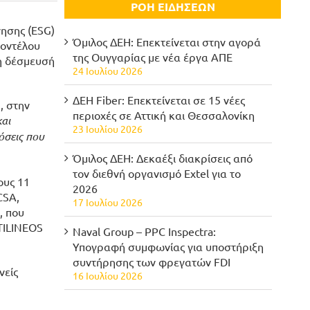
ΡΟΗ ΕΙΔΗΣΕΩΝ
νησης (ESG)
Όμιλος ΔΕΗ: Επεκτείνεται στην αγορά
μοντέλου
της Ουγγαρίας με νέα έργα ΑΠΕ
τη δέσμευσή
24 Ιουλίου 2026
ΔΕΗ Fiber: Επεκτείνεται σε 15 νέες
, στην
περιοχές σε Αττική και Θεσσαλονίκη
και
23 Ιουλίου 2026
όσεις που
Όμιλος ΔΕΗ: Δεκαέξι διακρίσεις από
τον διεθνή οργανισμό Extel για το
ους 11
2026
CSA,
17 Ιουλίου 2026
, που
TILINEOS
Naval Group – PPC Inspectra:
Υπογραφή συμφωνίας για υποστήριξη
συντήρησης των φρεγατών FDI
νείς
16 Ιουλίου 2026