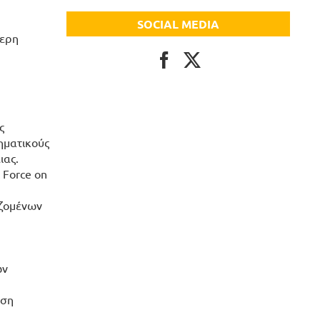
SOCIAL MEDIA
τερη
ς
ηματικούς
ιας.
 Force on
αζομένων
ών
ιση