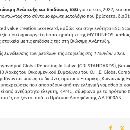
Βιώσιμη Ανάπτυξη και Επιδόσεις
ESG
για το έτος 2022, και σα
 απαντώντας στο σύντομο ερωτηματολόγιο που βρίσκεται διαθ
ted value creation Scorecard
, καθώς και στην ενότητα
ESG Sco
 αξία που δημιουργεί η δραστηριότητα της MYTILINEOS, καθώς
 στοιχεία με τις επιδόσεις της στη Βιώσιμη Ανάπτυξη.
ής Συνέλευσης των μετόχων της Εταιρείας στη 1 Ιουνίου 2023.
νισμού Global Reporting Initiative (GRI STANDARDS), βασικ
ις 10 Αρχές του Οικουμενικού Συμφώνου του Ο.Η.Ε. Global Comp
λαμβάνοντας υπόψη το διεθνές πρότυπο Εταιρικής Κοινωνικής Ε
ς υποχρεώσεις που απορρέουν από την ελληνική νομοθεσία και
ιηθεί από ανεξάρτητο ελεγκτή, KPMG, σύμφωνα με το πρότυπο 
ως αυτές ορίζονται από το Πρότυπο Διασφάλισης AA1000AS.
Faceb
Tw