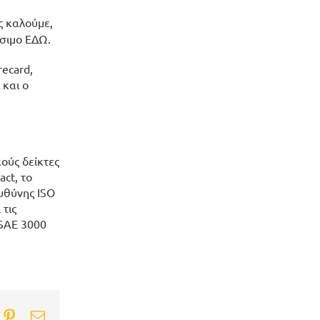
ς καλούμε,
έσιμο
ΕΔΩ
.
recard
,
 και ο
ούς δείκτες
act, το
υθύνης ISO
 τις
ISAE 3000
ook
itter
Pinterest
Email