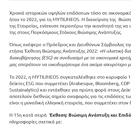
Χρονιά ιστορικών υψηλών επιδόσεων τόσο σε οικονομικό 
ήταν το 2022, για τη MYTILINEOS. Η διαχείριση της Βι
της Εταιρείας, ενίσχυσε περαιτέρω την ικανότητά της να
της στους
Παγκόσμιους Στόχους Βιώσιμης Ανάπτυξης
.
Όπως ανέφερε ο Πρόεδρος και Διευθύνων Σύμβουλος της Ε
ετήσια Έκθεση Βιώσιμης Ανάπτυξης 2022:
«H ολιστική δι
διακυβέρνησης (ESG) σε συνδυασμό με τα οικονομικά κριτήρ
μας επιτρέπουν να οικοδομήσουμε ένα ακόμα ισχυρότερο μέ
Το 2022, η MYTILINEOS συγκαταλέχθηκε στο κορυφαίο 1
δείκτες ΕSG
που συμμετέχει (Arabesque, Bloomberg, CDP Eco
Sustainalytics) και εντάχθηκε για πρώτη φορά στους Δείκ
αποτελούν διεθνώς σημείο αναφοράς για τις επιδόσεις τ
είναι η μοναδική ελληνική εταιρεία, που συμμετέχει στον
Η 15η κατά σειρά
Έκθεση: Βιώσιμη Ανάπτυξη και Επιδ
πληροφορίες σχετικά με: