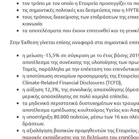
τον τρόπο με τον οποίο η Εταιρεία προσεγγίζει τα 
τις σημαντικές πολιτικές και δεσμεύσεις που η MYT
τους τρόπους διαχείρισης των επιδράσεων της επιχ
κοινωνία
τα αποτελέσματα που έχουν επιτευχθεί και τη γενικ
Στην Έκθεση γίνεται επίσης αναφορά στα σημαντικά επιτε
η μείωση -15,5% σε σύγκριση με το έτος βάσης 20
αποτέλεσμα της συνέχισης της υλοποίησης των πρω
Τομείς, παράλληλα με την επέκταση του επενδυτικο
η αποτύπωση σεναρίων προσαρμογής της Εταιρεία
Climate-Related Financial Disclosures (TCFD),
η αύξηση 12,3%, της συνολικής
απασχόλησης
(άμεσ
μερικής απασχόλησης σε πολύ χαμηλά επίπεδα.
τα μηδενικά περιστατικά δυστυχημάτων και τραυμ
αποτέλεσμα εμπέδωσης κουλτούρας
Υγείας και Ασ
η υποστήριξη 80.000 πολιτών, μέσω των 16 και πλ
δράσεων.
η
αξιολόγηση βασικών προμηθευτών
της Εταιρείας
παροχής εκπαίδευσης για τη βελτίωση του επιπέδου