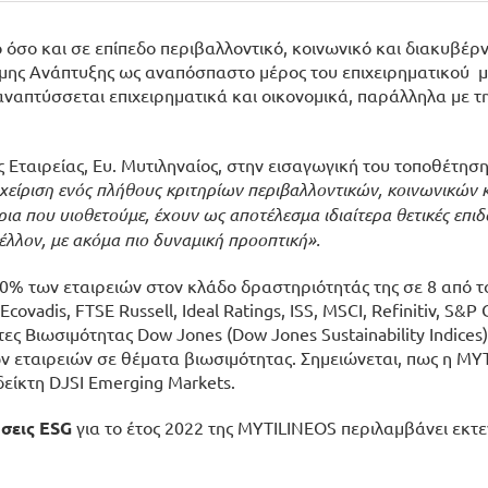
όσο και σε επίπεδο περιβαλλοντικό, κοινωνικό και διακυβέρ
ώσιμης Ανάπτυξης ως αναπόσπαστο μέρος του
επιχειρηματικού 
 αναπτύσσεται επιχειρηματικά και οικονομικά, παράλληλα με 
ταιρείας, Ευ. Μυτιληναίος, στην εισαγωγική του τοποθέτηση
αχείριση ενός πλήθους κριτηρίων περιβαλλοντικών, κοινωνικών 
ια που υιοθετούμε, έχουν ως αποτέλεσμα ιδιαίτερα θετικές επιδ
λλον, με ακόμα πιο δυναμική προοπτική».
0% των εταιρειών στον κλάδο δραστηριότητάς της σε
8 από τ
vadis, FTSE Russell, Ideal Ratings, ISS, MSCI, Refinitiv, S&P 
τες Βιωσιμότητας Dow Jones (Dow Jones Sustainability Indices)
ων εταιρειών σε θέματα βιωσιμότητας. Σημειώνεται, πως η MY
 δείκτη DJSI Emerging Markets.
όσεις
ESG
για το έτος 2022 της MYTILINEOS περιλαμβάνει εκτε