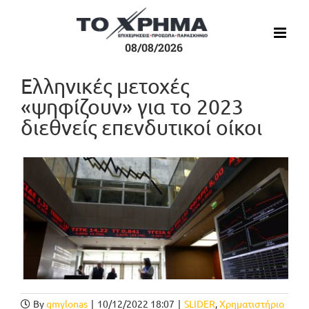
Μετάβαση
στο
περιεχόμενο
08/08/2026
Ελληνικές μετοχές
«ψηφίζουν» για το 2023
διεθνείς επενδυτικοί οίκοι
Προβολή
μεγαλύτερης
εικόνας
By
gmylonas
|
10/12/2022 18:07
|
SLIDER
,
Χρηματιστήριο