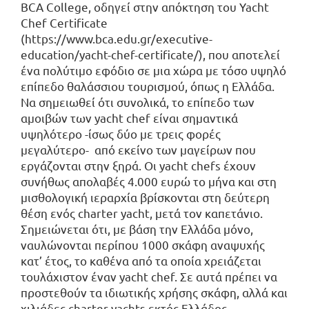
BCA College, οδηγεί στην απόκτηση του Yacht
Chef Certificate
(
https://www.bca.edu.gr/executive-
education/yacht-chef-certificate/
), που αποτελεί
ένα πολύτιμο εφόδιο σε μια χώρα με τόσο υψηλό
επίπεδο θαλάσσιου τουρισμού, όπως η Ελλάδα.
Να σημειωθεί ότι συνολικά, το επίπεδο των
αμοιβών των yacht chef είναι σημαντικά
υψηλότερο -ίσως δύο με τρεις φορές
μεγαλύτερο- από εκείνο των μαγείρων που
εργάζονται στην ξηρά. Οι yacht chefs έχουν
συνήθως απολαβές 4.000 ευρώ το μήνα και στη
μισθολογική ιεραρχία βρίσκονται στη δεύτερη
θέση ενός charter yacht, μετά τον καπετάνιο.
Σημειώνεται ότι, με βάση την Ελλάδα μόνο,
ναυλώνονται περίπου 1000 σκάφη αναψυχής
κατ’ έτος, το καθένα από τα οποία χρειάζεται
τουλάχιστον έναν yacht chef. Σε αυτά πρέπει να
προστεθούν τα ιδιωτικής χρήσης σκάφη, αλλά και
χιλιάδες charter yachts εκτός Ελλάδος.