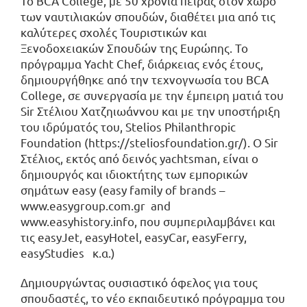
Το BCA College, με 50 χρόνια πείρας στον χώρο
των ναυτιλιακών σπουδών, διαθέτει μια από τις
καλύτερες σχολές Τουριστικών και
Ξενοδοχειακών Σπουδών της Ευρώπης. To
πρόγραμμα Yacht Chef, διάρκειας ενός έτους,
δημιουργήθηκε από την τεχνογνωσία του BCA
College, σε συνεργασία με την έμπειρη ματιά του
Sir Στέλιου Χατζηιωάννου και με την υποστήριξη
του ιδρύματός του, Stelios Philanthropic
Foundation (
https://steliosfoundation.gr/
). Ο Sir
Στέλιος, εκτός από δεινός yachtsman, είναι o
δημιουργός και ιδιοκτήτης των εμπορικών
σημάτων easy (easy family of brands –
www.easygroup.com.gr
and
www.easyhistory.info
, που συμπεριλαμβάνει και
τις easyJet, easyHotel, easyCar, easyFerry,
easyStudies κ.α.)
Δημιουργώντας ουσιαστικό όφελος για τους
σπουδαστές, τo νέο εκπαιδευτικό πρόγραμμα του