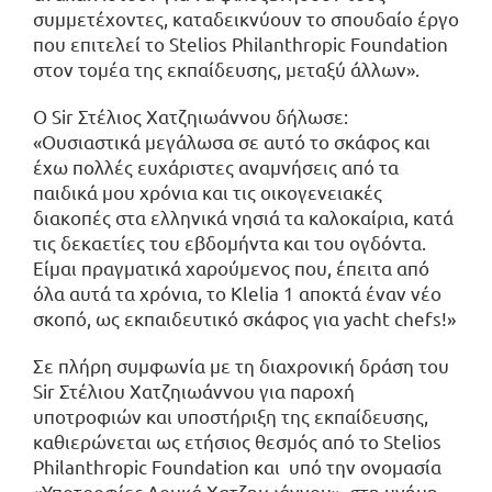
συμμετέχοντες, καταδεικνύουν το σπουδαίο έργο
που επιτελεί το Stelios Philanthropic Foundation
στον τομέα της εκπαίδευσης, μεταξύ άλλων».
Ο Sir Στέλιος Χατζηιωάννου δήλωσε:
«Ουσιαστικά μεγάλωσα σε αυτό το σκάφος και
έχω πολλές ευχάριστες αναμνήσεις από τα
παιδικά μου χρόνια και τις οικογενειακές
διακοπές στα ελληνικά νησιά τα καλοκαίρια, κατά
τις δεκαετίες του εβδομήντα και του ογδόντα.
Είμαι πραγματικά χαρούμενος που, έπειτα από
όλα αυτά τα χρόνια, το Klelia 1 αποκτά έναν νέο
σκοπό, ως εκπαιδευτικό σκάφος για yacht chefs!»
Σε πλήρη συμφωνία με τη διαχρονική δράση του
Sir Στέλιου Χατζηιωάννου για παροχή
υποτροφιών και υποστήριξη της εκπαίδευσης,
καθιερώνεται ως ετήσιος θεσμός από το Stelios
Philanthropic Foundation και υπό την ονομασία
«Υποτροφίες Λουκά Χατζηιωάννου», στη μνήμη