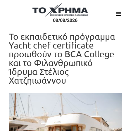
Μετάβαση
στο
περιεχόμενο
08/08/2026
Το εκπαιδετικό πρόγραμμα
Yacht chef certificate
προωθούν το BCA College
και το Φιλανθρωπικό
Ίδρυμα Στέλιος
Χατζηιωάννου
Προβολή
μεγαλύτερης
εικόνας