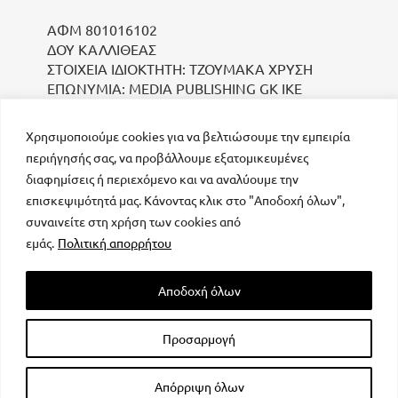
ΑΦΜ 801016102
ΔΟΥ ΚΑΛΛΙΘΕΑΣ
ΣΤΟΙΧΕΙΑ ΙΔΙΟΚΤΗΤΗ: ΤΖΟΥΜΑΚΑ ΧΡΥΣΗ
ΕΠΩΝΥΜΙΑ: MEDIA PUBLISHING GK IKE
Χρησιμοποιούμε cookies για να βελτιώσουμε την εμπειρία
περιήγησής σας, να προβάλλουμε εξατομικευμένες
διαφημίσεις ή περιεχόμενο και να αναλύουμε την
επισκεψιμότητά μας. Κάνοντας κλικ στο "Αποδοχή όλων",
συναινείτε στη χρήση των cookies από
μοναδικός αριθμός Μ.Η.Τ. 232223
εμάς.
Πολιτική απορρήτου
Αποδοχή όλων
Προσαρμογή
All rights reserved – Powered by
FOCUS ON GROUP
Απόρριψη όλων