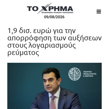
Μετάβαση
στο
περιεχόμενο
09/08/2026
1,9 δισ. ευρώ για την
απορρόφηση των αυξήσεων
στους λογαριασμούς
ρεύματος
Προβολή
μεγαλύτερης
εικόνας