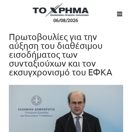
Μετάβαση
στο
περιεχόμενο
06/08/2026
Πρωτοβουλίες για την
αύξηση του διαθέσιμου
εισοδήματος των
συνταξιούχων και τον
εκσυγχρονισμό του ΕΦΚΑ
Προβολή
μεγαλύτερης
εικόνας