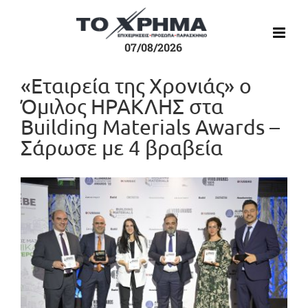
Μετάβαση
στο
περιεχόμενο
07/08/2026
«Εταιρεία της Χρονιάς» ο
Όμιλος ΗΡΑΚΛΗΣ στα
Building Materials Awards –
Σάρωσε με 4 βραβεία
Προβολή
μεγαλύτερης
εικόνας