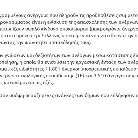
γραμμένους ανέργους που πληρούν τις προϋποθέσεις συμμετο
ρογράμματος είναι η ενίσχυση της απασχόλησης των ανέργων
ετωπίζουν υψηλό κίνδυνο αποκλεισμού (μακροχρόνια άνεργοι
προστατευμένο περιβάλλον», προκειμένου να ενταχθούν στην 
ρώντας την ικανότητα απασχόλησής τους.
ων γνώσεων και δεξιοτήτων των ανέργων μέσω κατάρτισης έ
οποίηση, η οποία θα ενισχύσει την εργασιακή ένταξη των ανέ
ατικές ειδικότητες 11.801 άνεργοι υποχρεωτικής εκπαίδευση
νεργοι τεχνολογικής εκπαίδευσης (ΤΕ) και 3.510 άνεργοι πανε
ς κατανέμονται ως εξής:
θησαν υπόψη οι αυξημένες ανάγκες των δήμων που επλήγησαν α