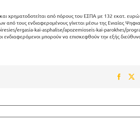
και χρηματοδοτείται από πόρους του ΕΣΠΑ με 132 εκατ. ευρώ
ων από τους ενδιαφερομένους γίνεται μέσω της Ενιαίας Ψηφι
piresies/ergasia-kai-asphalise/apozemioseis-kai-parokhes/prog
 οι ενδιαφερόμενοι μπορούν να επισκεφθούν την εξής διεύθυν
Faceb
Tw