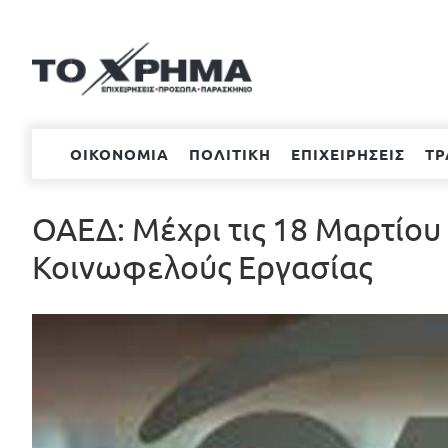
Μετάβαση
στο
περιεχόμενο
ΟΙΚΟΝΟΜΙΑ
ΠΟΛΙΤΙΚΗ
ΕΠΙΧΕΙΡΗΣΕΙΣ
ΤΡ
ΟΑΕΔ: Μέχρι τις 18 Μαρτίου 
Κοινωφελούς Εργασίας
Προβολή
μεγαλύτερης
εικόνας