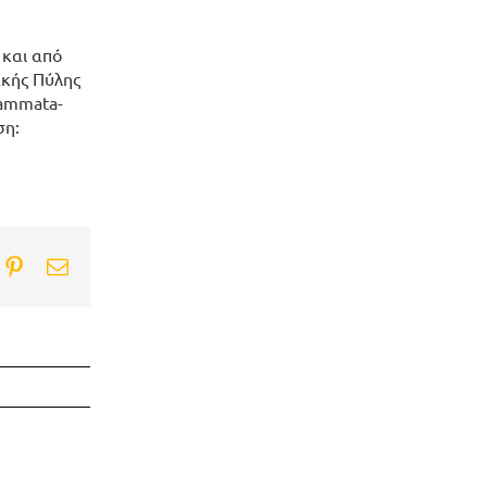
 και από
ακής Πύλης
rammata-
ση:
ook
itter
Pinterest
Email