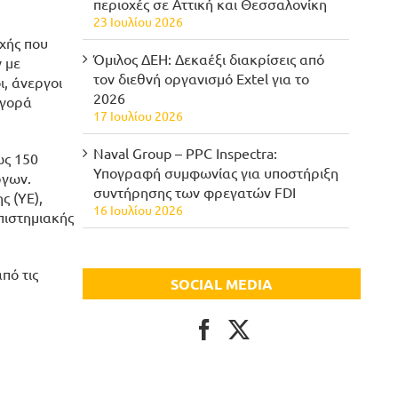
περιοχές σε Αττική και Θεσσαλονίκη
23 Ιουλίου 2026
χής που
Όμιλος ΔΕΗ: Δεκαέξι διακρίσεις από
 με
τον διεθνή οργανισμό Extel για το
, άνεργοι
2026
αγορά
17 Ιουλίου 2026
Naval Group – PPC Inspectra:
ως 150
Υπογραφή συμφωνίας για υποστήριξη
ργων.
συντήρησης των φρεγατών FDI
ς (ΥΕ),
16 Ιουλίου 2026
πιστημιακής
πό τις
SOCIAL MEDIA