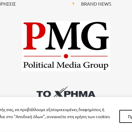
ΙΡΗΣΕΙΣ
BRAND NEWS
σής σας, να προβάλλουμε εξατομικευμένες διαφημίσεις ή
λικ στο "Αποδοχή όλων", συναινείτε στη χρήση των cookies
Π
All rights reserved – Powered by
FOCUS ON GROUP