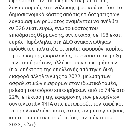
εφαρμοστεί αντίστοιχη πολιτική και στους
λογαριασμούς κατανάλωσης φυσικού αερίου. Το
δημοσιονομικό κόστος από τις επιδοτήσεις των
λογαριασμών ρεύματος αναμένεται να ανέλθει
σε 326 εκατ. ευρώ, ενώ το κόστος του
επιδόματος θέρμανσης, αντίστοιχα, σε 168 εκατ.
ευρώ. Παράλληλα, στη ΔΕΘ ανακοινώθηκαν
πρόσθετες πολιτικές, οι οποίες αφορούν -κυρίως-
τη μείωση της φορολογίας, με σκοπό τη στήριξη
των εισοδημάτων, αλλά και των επιχειρήσεων
(π.χ. επέκταση της απαλλαγής από την ειδική
εισφορά αλληλεγγύης το 2022, μείωση των
ασφαλιστικών εισφορών στον ιδιωτικό τομέα,
μείωση του φόρου επιχειρήσεων από το 24% στο
22%, επέκταση της εφαρμογής των μειωμένων
συντελεστών ΦΠΑ στις μεταφορές, τον καφέ και
τα μη αλκοολούχα ποτά, στους κινηματογράφους
και το τουριστικό πακέτο έως τον Ιούνιο του
2022, κ.λπ.).