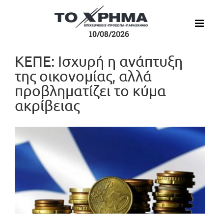
Μετάβαση
στο
περιεχόμενο
10/08/2026
ΚΕΠΕ: Ισχυρή η ανάπτυξη
της οικονομίας, αλλά
προβληματίζει το κύμα
ακρίβειας
Προβολή
μεγαλύτερης
εικόνας