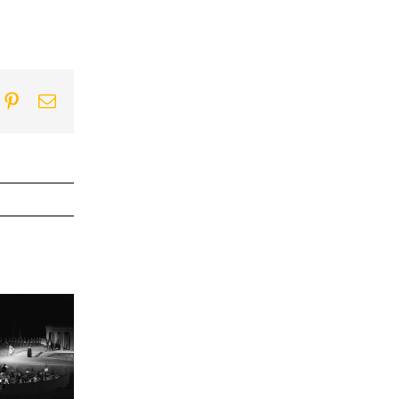
ook
itter
Pinterest
Email