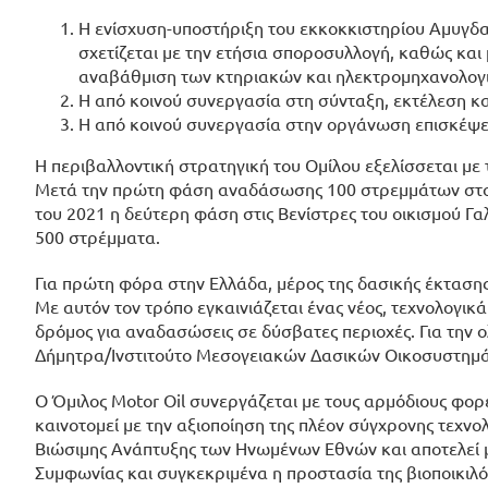
H ενίσχυση-υποστήριξη του εκκοκκιστηρίου Αμυγδαλ
σχετίζεται με την ετήσια σποροσυλλογή, καθώς και 
αναβάθμιση των κτηριακών και ηλεκτρομηχανολογ
Η από κοινού συνεργασία στη σύνταξη, εκτέλεση κ
Η από κοινού συνεργασία στην οργάνωση επισκέψε
Η περιβαλλοντική στρατηγική του Ομίλου εξελίσσεται με
Μετά την πρώτη φάση αναδάσωσης 100 στρεμμάτων στο 
του 2021 η δεύτερη φάση στις Βενίστρες του οικισμού Γ
500 στρέμματα.
Για πρώτη φόρα στην Ελλάδα, μέρος της δασικής έκτασης
Με αυτόν τον τρόπο εγκαινιάζεται ένας νέος, τεχνολογικ
δρόμος για αναδασώσεις σε δύσβατες περιοχές. Για τη
Δήμητρα/Ινστιτούτο Μεσογειακών Δασικών Οικοσυστημάτ
Ο Όμιλος Motor Oil συνεργάζεται με τους αρμόδιους φορε
καινοτομεί με την αξιοποίηση της πλέον σύγχρονης τεχνο
Βιώσιμης Ανάπτυξης των Ηνωμένων Εθνών και αποτελεί μ
Συμφωνίας και συγκεκριμένα η προστασία της βιοποικιλό