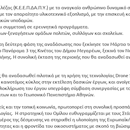
έζας (Κ.Ε.Ε.Π.ΔΑ.Π.Υ.) με το αναγκαίο ανθρώπινο δυναμικό σε
με τον απαραίτητο υλικοτεχνικό εξοπλισμό, με την επισκευή κ
ικών υποδομών.
αι συμμετοχή σε ερευνητικά προγράμματα.
ων-ξεναγήσεων ομάδων πολιτών, συλλόγων και σχολείων.
 τη δεύτερη φάση της αναδάσωσης που ξεκίνησε τον Μάρτιο τ
Πανόραμα 3 της Κινέτας του Δήμου Μεγαρέων, ξεκινά τον Ν
αλήνης. Η συνολική έκταση της περιοχής που θα αναδασωθεί α
 θα αναδασωθεί πιλοτικά με τη χρήση της τεχνολογίας Drone 
ά καινοτόμος κύκλος στην εκτέλεση δασικών έργων, και ανοίγε
ν ολοκλήρωση του έργου υπεγράφη σύμβαση συνεργασίας με τ
ων και το Γεωπονικό Πανεπιστήμιο Αθηνών.
ίς και την τοπική κοινωνία, πρωτοπορεί στη συνολική προσπά
λογίας. Η στρατηγική του Ομίλου ευθυγραμμίζεται με τους Στό
έρος της δέσμευσης να στηριχθεί η υλοποίηση της Ευρωπαϊκ
τητας και η φροντίδα του οικοσυστήματος με σκοπό τη βιώσι