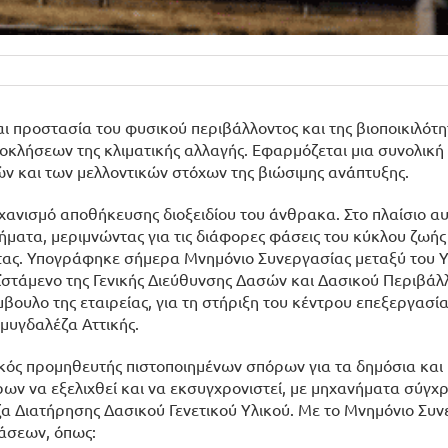
αι προστασία του φυσικού περιβάλλοντος και της βιοποικιλότη
κλήσεων της κλιματικής αλλαγής. Εφαρμόζεται μια συνολική
ών και των μελλοντικών στόχων της βιώσιμης ανάπτυξης.
χανισμό αποθήκευσης διοξειδίου του άνθρακα. Στο πλαίσιο αυ
ματα, μεριμνώντας για τις διάφορες φάσεις του κύκλου ζωής 
ητας. Υπογράφηκε σήμερα Μνημόνιο Συνεργασίας μεταξύ του 
οϊστάμενο της Γενικής Διεύθυνσης Δασών και Δασικού Περιβάλ
υλο της εταιρείας, για τη στήριξη του κέντρου επεξεργασία
μυγδαλέζα Αττικής.
ικός προμηθευτής πιστοποιημένων σπόρων για τα δημόσια και 
ων να εξελιχθεί και να εκσυγχρονιστεί, με μηχανήματα σύγχ
ζα Διατήρησης Δασικού Γενετικού Υλικού. Με το Μνημόνιο Συ
άσεων, όπως: