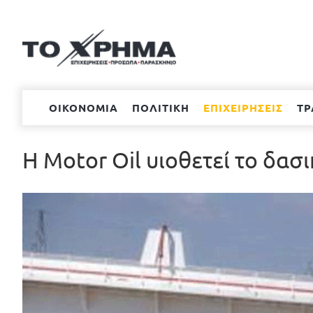
Μετάβαση
στο
περιεχόμενο
ΟΙΚΟΝΟΜΙΑ
ΠΟΛΙΤΙΚΗ
ΕΠΙΧΕΙΡΗΣΕΙΣ
ΤΡ
Η Motor Oil υιοθετεί το δασ
Προβολή
μεγαλύτερης
εικόνας