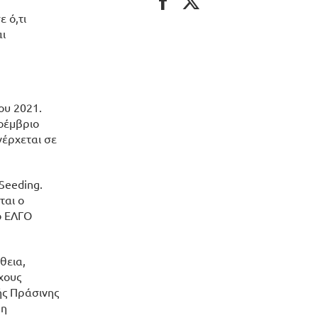
 ό,τι
αι
ου 2021.
οέμβριο
νέρχεται σε
Seeding.
ται ο
ο ΕΛΓΟ
θεια,
χους
ής Πράσινης
μη