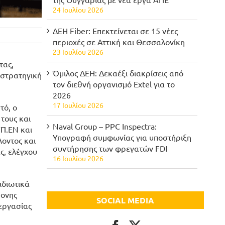
24 Ιουλίου 2026
ΔΕΗ Fiber: Επεκτείνεται σε 15 νέες
περιοχές σε Αττική και Θεσσαλονίκη
23 Ιουλίου 2026
τας,
Όμιλος ΔΕΗ: Δεκαέξι διακρίσεις από
 στρατηγική
τον διεθνή οργανισμό Extel για το
2026
17 Ιουλίου 2026
τό, ο
τους και
Naval Group – PPC Inspectra:
ΥΠ.ΕΝ και
Υπογραφή συμφωνίας για υποστήριξη
λοντος και
συντήρησης των φρεγατών FDI
ς, ελέγχου
16 Ιουλίου 2026
ιδιωτικά
ρονης
SOCIAL MEDIA
νεργασίας