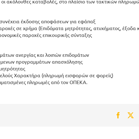
 οι ακόλουθες καταβολές, στο πλαίσιο των τακτικών πληρωμ
ε συνέχεια έκδοσης αποφάσεων για εφάπαξ
αροχές σε χρήμα (Επιδόματα μητρότητας, ατυχήματος, έξοδα 
ρονομικές παροχές επικουρικής σύνταξης
ομάτων ανεργίας και λοιπών επιδομάτων
οτούμενων προγραμμάτων απασχόλησης
 μητρότητας
φελούς Χαρακτήρα (πληρωμή εισφορών σε φορείς)
μματισμένες πληρωμές από τον ΟΠΕΚΑ.
Faceb
Tw