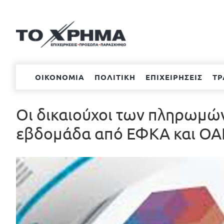
Μετάβαση
στο
περιεχόμενο
ΟΙΚΟΝΟΜΙΑ
ΠΟΛΙΤΙΚΗ
ΕΠΙΧΕΙΡΗΣΕΙΣ
ΤΡ
Οι δικαιούχοι των πληρωμών
εβδομάδα από ΕΦΚΑ και Ο
Προβολή
μεγαλύτερης
εικόνας