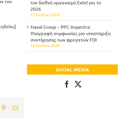
ών του
τον διεθνή οργανισμό Extel για το
2026
17 Ιουλίου 2026
κηδείας)
Naval Group – PPC Inspectra:
Υπογραφή συμφωνίας για υποστήριξη
συντήρησης των φρεγατών FDI
16 Ιουλίου 2026
SOCIAL MEDIA
ook
itter
Pinterest
Email