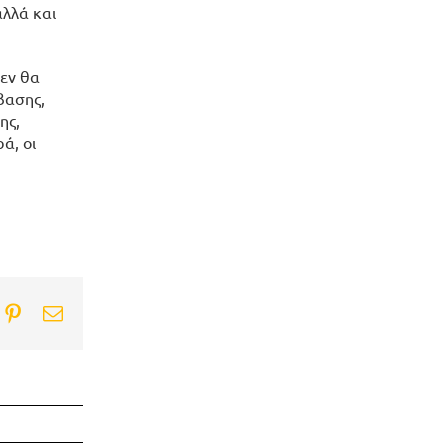
αλλά και
δεν θα
βασης,
ης,
ά, οι
ook
itter
Pinterest
Email