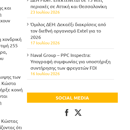
περιοχές σε Αττική και Θεσσαλονίκη
ς και
23 Ιουλίου 2026
η
έχουν
Όμιλος ΔΕΗ: Δεκαέξι διακρίσεις από
τον διεθνή οργανισμό Extel για το
2026
η χονδρική
17 Ιουλίου 2026
τιμή 255
έρα,
Naval Group – PPC Inspectra:
ου
Υπογραφή συμφωνίας για υποστήριξη
συντήρησης των φρεγατών FDI
16 Ιουλίου 2026
λυψης των
αι Κώστα
ήρξε κοινή
νται
SOCIAL MEDIA
η
ς Κώστας
ζοντας ότι