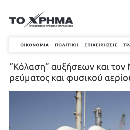
Μετάβαση
στο
περιεχόμενο
ΟΙΚΟΝΟΜΙΑ
ΠΟΛΙΤΙΚΗ
ΕΠΙΧΕΙΡΗΣΕΙΣ
ΤΡ
“Κόλαση” αυξήσεων και τον 
ρεύματος και φυσικού αερίο
Προβολή
μεγαλύτερης
εικόνας