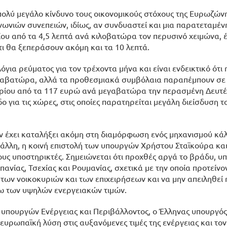
 πολύ μεγάλο κίνδυνο τους οικονομικούς στόχους της Ευρωζώνη
νωνιών συνεπειών, ιδίως, αν συνδυαστεί και μια παρατεταμέν
ερίου από τα 4,5 λεπτά ανά κιλοβατώρα τον περυσινό χειμώνα, 
ότι θα ξεπεράσουν ακόμη και τα 10 λεπτά.
ια ρεύματος για τον τρέχοντα μήνα και είναι ενδεικτικό ότι 
γαβατώρα, αλλά τα προθεσμιακά συμβόλαια παραπέμπουν σε 
υ αερίου από τα 117 ευρώ ανά μεγαβατώρα την περασμένη Δευτ
ο για τις χώρες, στις οποίες παρατηρείται μεγάλη διείσδυση τ
 έχει καταλήξει ακόμη στη διαμόρφωση ενός μηχανισμού κά
ην άλλη, η κοινή επιστολή των υπουργών Χρήστου Σταϊκούρα κ
υς υποστηρικτές. Σημειώνεται ότι προχθές αργά το βράδυ, υπ
νίας, Τσεχίας και Ρουμανίας, σχετικά με την οποία προτείνο
των νοικοκυριών και των επιχειρήσεων και να μην απειληθεί 
ω των υψηλών ενεργειακών τιμών.
 υπουργών Ενέργειας και Περιβάλλοντος, ο Έλληνας υπουργό
ευρωπαϊκή λύση στις αυξανόμενες τιμές της ενέργειας και τονί