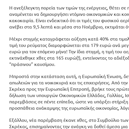
Η ανεξέλεγκτη πορεία των τιμών της ενέργειας, θέτει σε
αναμένεται να δημιουργήσει ντόμινο οικονομικών και κοι
κακοκαιρία. Είναι ενδεικτικό ότι οι τιμές του φυσικού α
ανέβει στα 9,5 λεπτά και μέσα στο Νοέμβριο, εκτιμάται 
Μέχρι στιγμής καταγράφεται αύξηση κατά 40% στα τιμολόγ
τιμή του ρεύματος διαμορφώνεται στα 179 ευρώ ανά με
ευρώ για τον επόμενο μήνα! Την ίδια στιγμή, η τιμή το
εκτινάχθηκε χθες στα 165 ευρώ(!), εντείνοντας το αδιέξοδ
“πράσινου” καυσίμου.
Μπροστά στην κατάσταση αυτή, η Ευρωπαϊκή Ένωση, δεν
απωλειών για τα νοικοκυριά και τις επιχειρήσεις. Από τ
Σκρέκα προς την Ευρωπαϊκή Επιτροπή, βρήκε τους πρώτο
δήλωση των υπουργών Οικονομικών Ελλάδας, Γαλλίας, Ισπα
παρεμβάσεις σε πέντε επίπεδα, ώστε να υπάρξει στήριξη 
προσπάθεια ανάκαμψης της ευρωπαϊκής οικονομίας, λόγ
Εξάλλου, νέα παρέμβαση έκανε χθες, στο Συμβούλιο των
Σκρέκας, επισημαίνοντας την ανάγκη να δοθεί άμεσα μια 