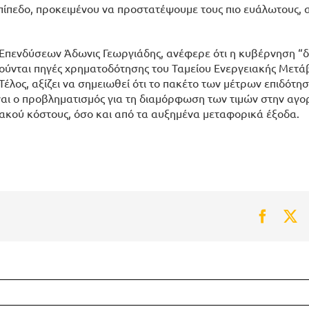
επίπεδο, προκειμένου να προστατέψουμε τους πιο ευάλωτους, 
ι Επενδύσεων Άδωνις Γεωργιάδης, ανέφερε ότι η κυβέρνηση “
ούνται πηγές χρηματοδότησης του Ταμείου Ενεργειακής Μετά
έλος, αξίζει να σημειωθεί ότι το πακέτο των μέτρων επιδότησ
ίναι ο προβληματισμός για τη διαμόρφωση των τιμών στην αγορ
ιακού κόστους, όσο και από τα αυξημένα μεταφορικά έξοδα.
Faceb
Tw