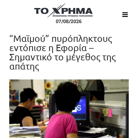
Μετάβαση
στο
περιεχόμενο
07/08/2026
“Μαϊμού” πυρόπληκτους
εντόπισε η Εφορία –
Σημαντικό το μέγεθος της
απάτης
Προβολή
μεγαλύτερης
εικόνας