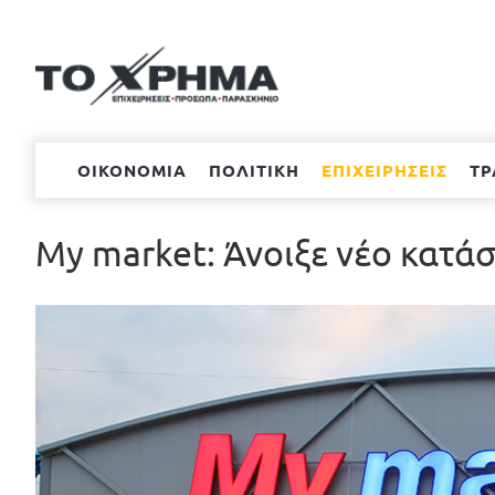
Μετάβαση
στο
περιεχόμενο
ΟΙΚΟΝΟΜΙΑ
ΠΟΛΙΤΙΚΗ
ΕΠΙΧΕΙΡΗΣΕΙΣ
ΤΡ
My market: Άνοιξε νέο κατά
Προβολή
μεγαλύτερης
εικόνας