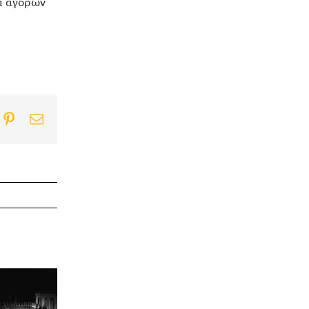
ία αγορών
ook
itter
Pinterest
Email