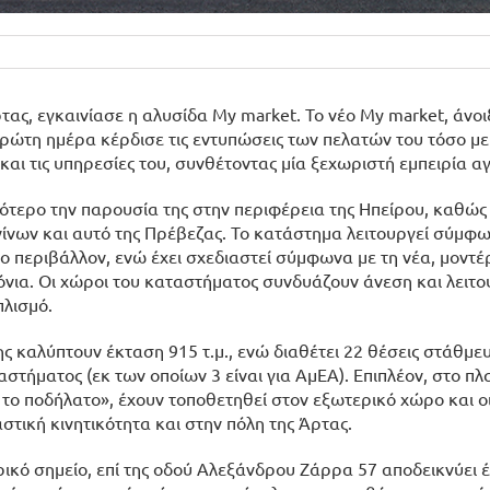
ας, εγκαινίασε η αλυσίδα My market. Το νέο My market, άνοιξ
ρώτη ημέρα κέρδισε τις εντυπώσεις των πελατών του τόσο με
ι τις υπηρεσίες του, συνθέτοντας μία ξεχωριστή εμπειρία α
ότερο την παρουσία της στην περιφέρεια της Ηπείρου, καθώς 
νων και αυτό της Πρέβεζας. Το κατάστημα λειτουργεί σύμφων
το περιβάλλον, ενώ έχει σχεδιαστεί σύμφωνα με τη νέα, μοντ
ρόνια. Οι χώροι του καταστήματος συνδυάζουν άνεση και λειτ
πλισμό.
ης καλύπτουν έκταση 915 τ.μ., ενώ διαθέτει 22 θέσεις στάθμε
στήματος (εκ των οποίων 3 είναι για ΑμΕΑ). Επιπλέον, στο πλ
το ποδήλατο», έχουν τοποθετηθεί στον εξωτερικό χώρο και οι
τική κινητικότητα και στην πόλη της Άρτας.
ρικό σημείο, επί της οδού Αλεξάνδρου Ζάρρα 57 αποδεικνύει