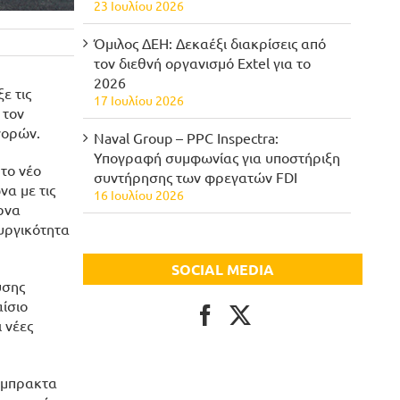
23 Ιουλίου 2026
Όμιλος ΔΕΗ: Δεκαέξι διακρίσεις από
τον διεθνή οργανισμό Extel για το
2026
ε τις
17 Ιουλίου 2026
 τον
γορών.
Naval Group – PPC Inspectra:
Υπογραφή συμφωνίας για υποστήριξη
το νέο
συντήρησης των φρεγατών FDI
α με τις
16 Ιουλίου 2026
έρνα
ουργικότητα
SOCIAL MEDIA
υσης
αίσιο
 νέες
 έμπρακτα