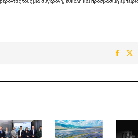
φέροντάς τους μία σύγχρονη, εύκολη και προσβάσιμη εμπειρ
Faceb
Tw