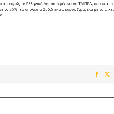
εκατ. ευρώ, το Ελληνικό Δημόσιο μέσω του ΤΑΙΠΕΔ, που κατείχ
με το 35%, τα υπόλοιπα 256,5 εκατ. ευρώ. Άρα, και με το… χε
ρία…
Faceb
Tw