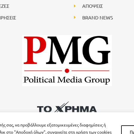
ΕΖΕΣ
ΑΠΟΨΕΙΣ
ΙΡΗΣΕΙΣ
BRAND NEWS
σής σας, να προβάλλουμε εξατομικευμένες διαφημίσεις ή
λικ στο "Αποδοχή όλων", συναινείτε στη χρήση των cookies
Π
All rights reserved – Powered by
FOCUS ON GROUP