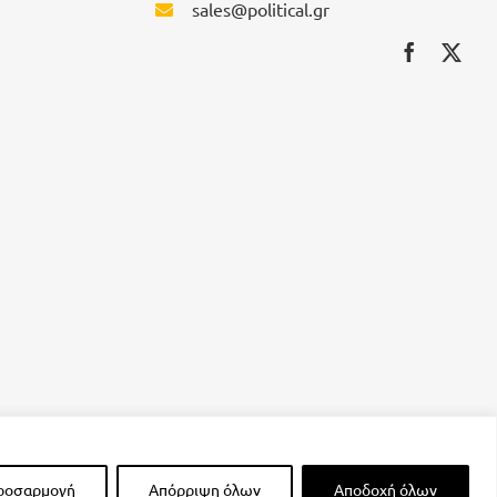
sales@political.gr
ροσαρμογή
Απόρριψη όλων
Αποδοχή όλων