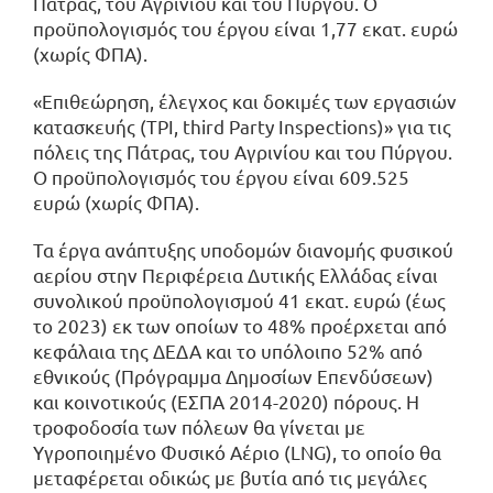
Πάτρας, του Αγρινίου και του Πύργου. Ο
προϋπολογισμός του έργου είναι 1,77 εκατ. ευρώ
(χωρίς ΦΠΑ).
«Επιθεώρηση, έλεγχος και δοκιμές των εργασιών
κατασκευής (ΤΡΙ, third Party Inspections)» για τις
πόλεις της Πάτρας, του Αγρινίου και του Πύργου.
Ο προϋπολογισμός του έργου είναι 609.525
ευρώ (χωρίς ΦΠΑ).
Τα έργα ανάπτυξης υποδομών διανομής φυσικού
αερίου στην Περιφέρεια Δυτικής Ελλάδας είναι
συνολικού προϋπολογισμού 41 εκατ. ευρώ (έως
το 2023) εκ των οποίων το 48% προέρχεται από
κεφάλαια της ΔΕΔΑ και το υπόλοιπο 52% από
εθνικούς (Πρόγραμμα Δημοσίων Επενδύσεων)
και κοινοτικούς (ΕΣΠΑ 2014-2020) πόρους. Η
τροφοδοσία των πόλεων θα γίνεται με
Υγροποιημένο Φυσικό Αέριο (LNG), το οποίο θα
μεταφέρεται οδικώς με βυτία από τις μεγάλες