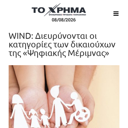
Μετάβαση
στο
περιεχόμενο
08/08/2026
WIND: Διευρύνονται οι
κατηγορίες των δικαιούχων
της «Ψηφιακής Μέριμνας»
Προβολή
μεγαλύτερης
εικόνας