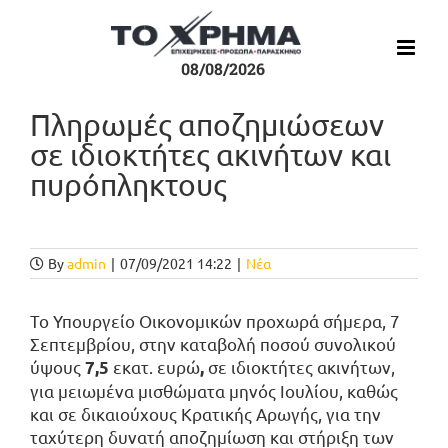
Μετάβαση
στο
περιεχόμενο
08/08/2026
Πληρωμές αποζημιώσεων
σε ιδιοκτήτες ακινήτων και
πυρόπληκτους
Προβολή
μεγαλύτερης
By
admin
|
07/09/2021 14:22
|
Νέα
εικόνας
Το Υπουργείο Οικονομικών προχωρά σήμερα, 7
Σεπτεμβρίου, στην καταβολή ποσού συνολικού
ύψους
εκατ. ευρώ
σε ιδιοκτήτες ακινήτων,
7,5
,
για μειωμένα μισθώματα μηνός Ιουλίου, καθώς
και σε δικαιούχους Κρατικής Αρωγής, για την
ταχύτερη δυνατή αποζημίωση και στήριξη των