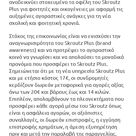
αναδεικνύει στοχευμένα τα οφέλη του Skroutz
Plus για φοιτητές και οικογένειες με αφορμή τις
αυξημένες αγοραστικές ανάγκες για τη νέα
σχολική και φοιτητική χρονιά.
Στόχος της επικοινωνίας είναι να ενισχύσει την
αναγνωρισιμότητα του Skroutz Plus (brand
awareness) και να προτρέψει το αγοραστικό
κοινό να γνωρίσει και να απολαύσει τα μοναδικά
προνόμια που προσφέρει το Skroutz Plus.
Σημειώνεται ότι με τη νέα υπηρεσία Skroutz Plus
και με ετήσιο κόστος 17€, οι συνδρομητές
κερδίζουν δωρεάν μεταφορικά για αγορές αξίας
άνω των 20€ και βάρους έως και 14 κιλών.
Επιπλέον, απολαμβάνουν τα πλεονεκτήματα που
προσφέρει κάθε αγορά μέσω του Skroutz όπως
είναι η ασφάλεια αγορών, οι αξιόπιστες
συναλλαγές, οι δωρεάν επιστροφές, η εγγύηση
επιστροφής χρημάτων, η άμεση εξυπηρέτηση
πριν και μετά την παραλαβή της παραγγελίας,