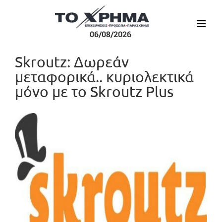
Μετάβαση
στο
περιεχόμενο
06/08/2026
Skroutz: Δωρεάν
μεταφορικά.. κυριολεκτικά
μόνο με το Skroutz Plus
Προβολή
μεγαλύτερης
εικόνας