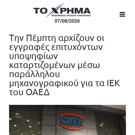
Μετάβαση
στο
περιεχόμενο
07/08/2026
Tην Πέμπτη αρχίζουν οι
εγγραφές επιτυχόντων
υποψηφίων
καταρτιζομένων μέσω
παράλληλου
μηχανογραφικού για τα ΙΕΚ
του ΟΑΕΔ
Προβολή
μεγαλύτερης
εικόνας