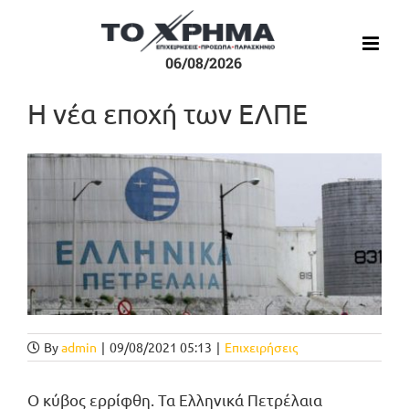
Μετάβαση
στο
περιεχόμενο
06/08/2026
Η νέα εποχή των ΕΛΠΕ
Προβολή
μεγαλύτερης
εικόνας
By
admin
|
09/08/2021 05:13
|
Επιχειρήσεις
Ο κύβος ερρίφθη. Τα Ελληνικά Πετρέλαια