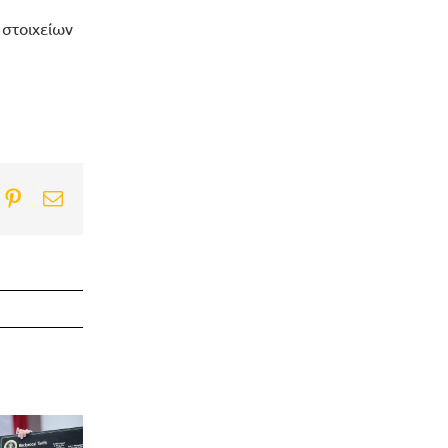
 στοιχείων
ook
itter
Pinterest
Email