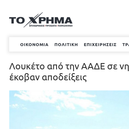
Μετάβαση
στο
περιεχόμενο
ΟΙΚΟΝΟΜΙΑ
ΠΟΛΙΤΙΚΗ
ΕΠΙΧΕΙΡΗΣΕΙΣ
ΤΡ
Λουκέτο από την ΑΑΔΕ σε νησ
έκοβαν αποδείξεις
Προβολή
μεγαλύτερης
εικόνας