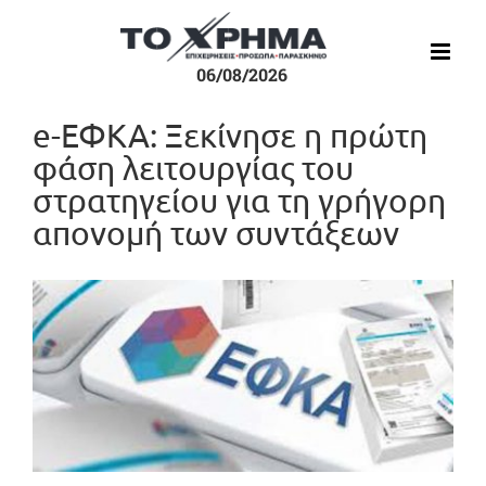
Μετάβαση
στο
περιεχόμενο
06/08/2026
e-ΕΦΚΑ: Ξεκίνησε η πρώτη
φάση λειτουργίας του
στρατηγείου για τη γρήγορη
απονομή των συντάξεων
Προβολή
μεγαλύτερης
εικόνας