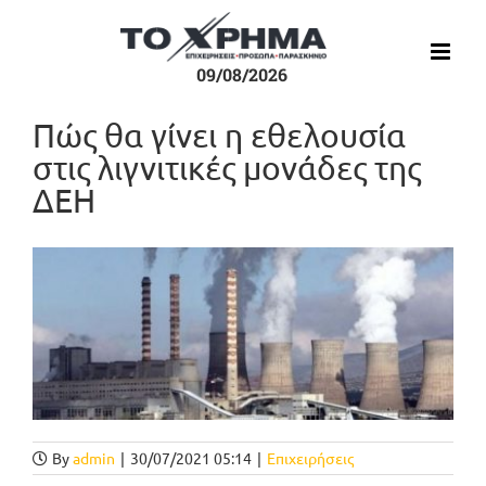
Μετάβαση
στο
περιεχόμενο
09/08/2026
Πώς θα γίνει η εθελουσία
στις λιγνιτικές μονάδες της
ΔΕΗ
Προβολή
μεγαλύτερης
εικόνας
By
admin
|
30/07/2021 05:14
|
Επιχειρήσεις