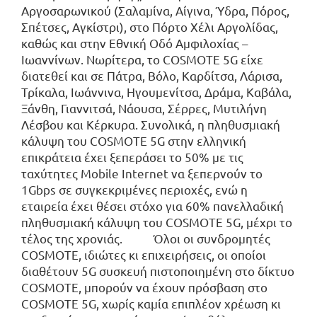
Αργοσαρωνικού (Σαλαμίνα, Αίγινα, Ύδρα, Πόρος,
Σπέτσες, Αγκίστρι), στο Πόρτο Χέλι Αργολίδας,
καθώς και στην Εθνική Οδό Αμφιλοχίας –
Ιωαννίνων. Νωρίτερα, το COSMOTE 5G είχε
διατεθεί και σε Πάτρα, Βόλο, Καρδίτσα, Λάρισα,
Τρίκαλα, Ιωάννινα, Ηγουμενίτσα, Δράμα, Καβάλα,
Ξάνθη, Γιαννιτσά, Νάουσα, Σέρρες, Μυτιλήνη
Λέσβου και Κέρκυρα. Συνολικά, η πληθυσμιακή
κάλυψη του COSMOTE 5G στην ελληνική
επικράτεια έχει ξεπεράσει το 50% με τις
ταχύτητες Mobile Internet να ξεπερνούν το
1Gbps σε συγκεκριμένες περιοχές, ενώ η
εταιρεία έχει θέσει στόχο για 60% πανελλαδική
πληθυσμιακή κάλυψη του COSMOTE 5G, μέχρι το
τέλος της χρονιάς. Όλοι οι συνδρομητές
COSMOTE, ιδιώτες κι επιχειρήσεις, οι οποίοι
διαθέτουν 5G συσκευή πιστοποιημένη στο δίκτυο
COSMOTE, μπορούν να έχουν πρόσβαση στο
COSMOTE 5G, χωρίς καμία επιπλέον χρέωση κι