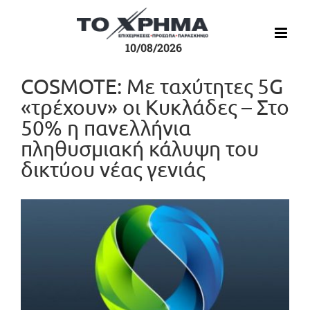
Μετάβαση
στο
περιεχόμενο
10/08/2026
COSMOTE: Με ταχύτητες 5G
«τρέχουν» οι Κυκλάδες – Στο
50% η πανελλήνια
πληθυσμιακή κάλυψη του
δικτύου νέας γενιάς
Προβολή
μεγαλύτερης
εικόνας