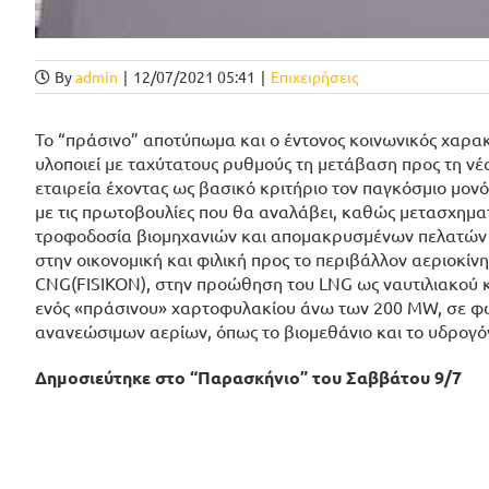
By
admin
|
12/07/2021 05:41
|
Επιχειρήσεις
Το “πράσινο” αποτύπωμα και ο έντονος κοινωνικός χαρακ
υλοποιεί με ταχύτατους ρυθμούς τη μετάβαση προς τη νέ
εταιρεία έχοντας ως βασικό κριτήριο τον παγκόσμιο μον
με τις πρωτοβουλίες που θα αναλάβει, καθώς μετασχηματ
τροφοδοσία βιομηχανιών και απομακρυσμένων πελατών ε
στην οικονομική και φιλική προς το περιβάλλον αεριοκί
CNG(FISIKON), στην προώθηση του LNG ως ναυτιλιακού κ
ενός «πράσινου» χαρτοφυλακίου άνω των 200 MW, σε φω
ανανεώσιμων αερίων, όπως το βιομεθάνιο και το υδρογό
Δημοσιεύτηκε στο “Παρασκήνιο” του Σαββάτου 9/7