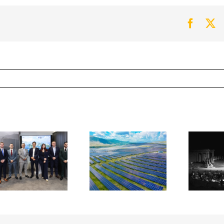
Faceb
Tw