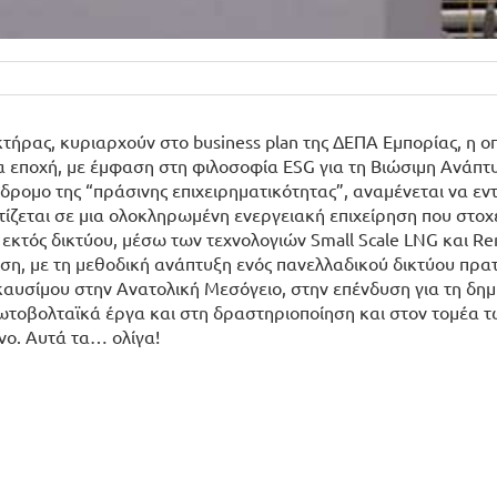
τήρας, κυριαρχούν στο business plan της ΔΕΠΑ Εμπορίας, η ο
α εποχή, με έμφαση στη φιλοσοφία ESG για τη Βιώσιμη Ανάπτ
όδρομο της “πράσινης επιχειρηματικότητας”, αναμένεται να ε
ίζεται σε μια ολοκληρωμένη ενεργειακή επιχείρηση που στοχ
κτός δικτύου, μέσω των τεχνολογιών Small Scale LNG και R
νηση, με τη μεθοδική ανάπτυξη ενός πανελλαδικού δικτύου πρα
αυσίμου στην Ανατολική Μεσόγειο, στην επένδυση για τη δημ
τοβολταϊκά έργα και στη δραστηριοποίηση και στον τομέα τ
νο. Αυτά τα… ολίγα!