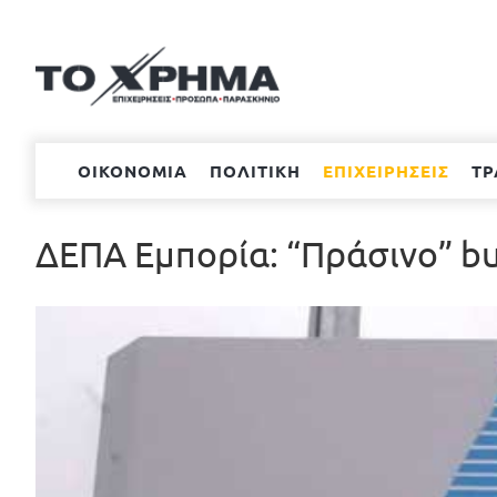
Μετάβαση
στο
περιεχόμενο
ΟΙΚΟΝΟΜΙΑ
ΠΟΛΙΤΙΚΗ
ΕΠΙΧΕΙΡΗΣΕΙΣ
ΤΡ
ΔΕΠΑ Εμπορία: “Πράσινο” bus
Προβολή
μεγαλύτερης
εικόνας