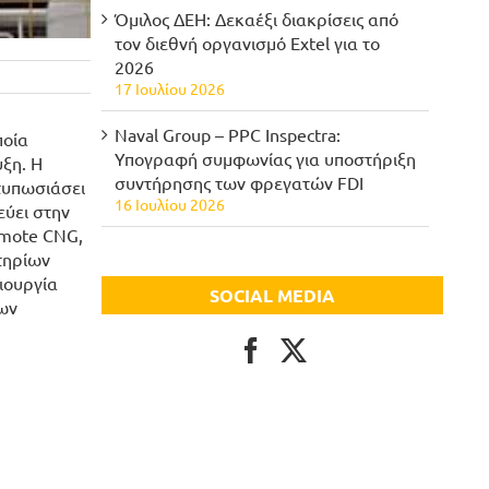
Όμιλος ΔΕΗ: Δεκαέξι διακρίσεις από
τον διεθνή οργανισμό Extel για το
2026
17 Ιουλίου 2026
Naval Group – PPC Inspectra:
ποία
Υπογραφή συμφωνίας για υποστήριξη
υξη. Η
συντήρησης των φρεγατών FDI
ντυπωσιάσει
16 Ιουλίου 2026
εύει στην
emote CNG,
τηρίων
ιουργία
SOCIAL MEDIA
ων