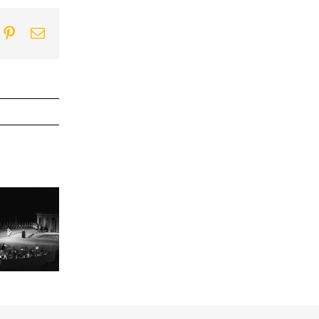
ook
itter
Pinterest
Email