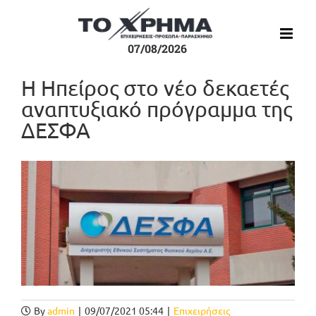
Μετάβαση
στο
περιεχόμενο
07/08/2026
Η Ηπείρος στο νέο δεκαετές
αναπτυξιακό πρόγραμμα της
ΔΕΣΦΑ
Προβολή
μεγαλύτερης
εικόνας
By
admin
|
09/07/2021 05:44
|
Επιχειρήσεις