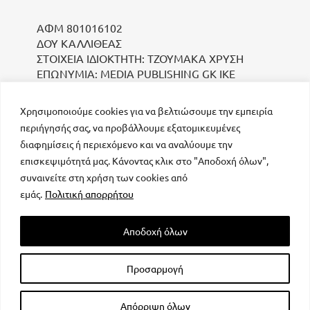
ΑΦΜ 801016102
ΔΟΥ ΚΑΛΛΙΘΕΑΣ
ΣΤΟΙΧΕΙΑ ΙΔΙΟΚΤΗΤΗ: ΤΖΟΥΜΑΚΑ ΧΡΥΣΗ
ΕΠΩΝΥΜΙΑ: MEDIA PUBLISHING GK IKE
Χρησιμοποιούμε cookies για να βελτιώσουμε την εμπειρία
περιήγησής σας, να προβάλλουμε εξατομικευμένες
διαφημίσεις ή περιεχόμενο και να αναλύουμε την
επισκεψιμότητά μας. Κάνοντας κλικ στο "Αποδοχή όλων",
συναινείτε στη χρήση των cookies από
μοναδικός αριθμός Μ.Η.Τ. 232223
εμάς.
Πολιτική απορρήτου
Αποδοχή όλων
Προσαρμογή
All rights reserved – Powered by
FOCUS ON GROUP
Απόρριψη όλων