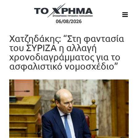
Μετάβαση
στο
περιεχόμενο
06/08/2026
Χατζηδάκης: “Στη φαντασία
του ΣΥΡΙΖΑ η αλλαγή
χρονοδιαγράμματος για το
ασφαλιστικό νομοσχέδιο”
Προβολή
μεγαλύτερης
εικόνας