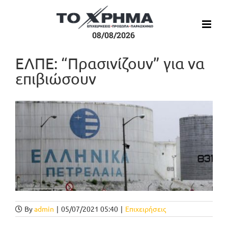
Μετάβαση
στο
περιεχόμενο
08/08/2026
ΕΛΠΕ: “Πρασινίζουν” για να
επιβιώσουν
Προβολή
μεγαλύτερης
εικόνας
By
admin
|
05/07/2021 05:40
|
Επιχειρήσεις