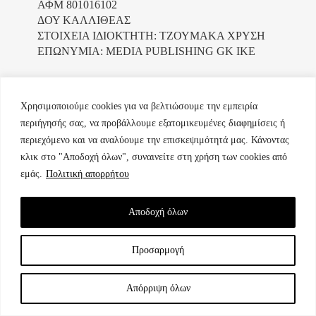
ΑΦΜ 801016102
ΔΟΥ ΚΑΛΛΙΘΕΑΣ
ΣΤΟΙΧΕΙΑ ΙΔΙΟΚΤΗΤΗ: ΤΖΟΥΜΑΚΑ ΧΡΥΣΗ
ΕΠΩΝΥΜΙΑ: MEDIA PUBLISHING GK IKE
Χρησιμοποιούμε cookies για να βελτιώσουμε την εμπειρία
περιήγησής σας, να προβάλλουμε εξατομικευμένες διαφημίσεις ή
περιεχόμενο και να αναλύουμε την επισκεψιμότητά μας. Κάνοντας
κλικ στο "Αποδοχή όλων", συναινείτε στη χρήση των cookies από
μοναδικός αριθμός Μ.Η.Τ. 232223
εμάς.
Πολιτική απορρήτου
Αποδοχή όλων
Προσαρμογή
All rights reserved – Powered by
FOCUS ON GROUP
Απόρριψη όλων