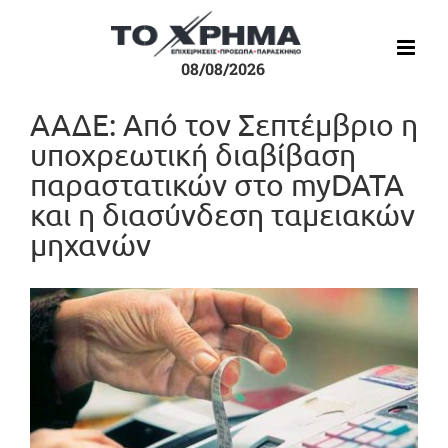
Μετάβαση
στο
περιεχόμενο
08/08/2026
ΑΑΔΕ: Aπό τον Σεπτέμβριο η
υποχρεωτική διαβίβαση
παραστατικών στο myDATA
και η διασύνδεση ταμειακών
μηχανών
Προβολή
μεγαλύτερης
εικόνας