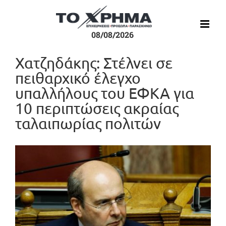
Μετάβαση
στο
περιεχόμενο
08/08/2026
Χατζηδάκης: Στέλνει σε
πειθαρχικό έλεγχο
υπαλλήλους του ΕΦΚΑ για
10 περιπτώσεις ακραίας
ταλαιπωρίας πολιτών
Προβολή
μεγαλύτερης
εικόνας