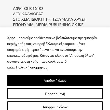
ΑΦΜ 801016102
ΔΟΥ ΚΑΛΛΙΘΕΑΣ
ΣΤΟΙΧΕΙΑ ΙΔΙΟΚΤΗΤΗ: ΤΖΟΥΜΑΚΑ ΧΡΥΣΗ
ΕΠΩΝΥΜΙΑ: MEDIA PUBLISHING GK IKE
Χρησιμοποιούμε cookies για να βελτιώσουμε την εμπειρία
περιήγησής σας, να προβάλλουμε εξατομικευμένες
διαφημίσεις ή περιεχόμενο και να αναλύουμε την
επισκεψιμότητά μας. Κάνοντας κλικ στο "Αποδοχή όλων",
συναινείτε στη χρήση των cookies από
μοναδικός αριθμός Μ.Η.Τ. 232223
εμάς.
Πολιτική απορρήτου
Αποδοχή όλων
Προσαρμογή
All rights reserved – Powered by
FOCUS ON GROUP
Απόρριψη όλων