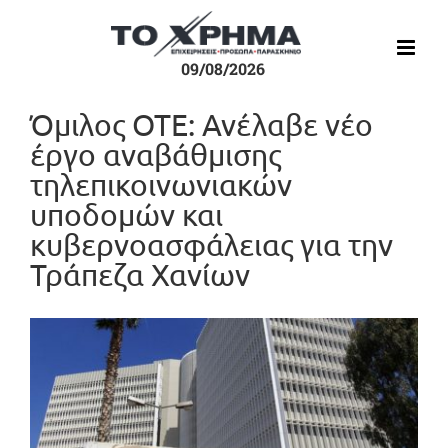
Μετάβαση
στο
περιεχόμενο
09/08/2026
Όμιλος ΟΤΕ: Ανέλαβε νέο
έργο αναβάθμισης
τηλεπικοινωνιακών
υποδομών και
κυβερνοασφάλειας για την
Τράπεζα Χανίων
Προβολή
μεγαλύτερης
εικόνας