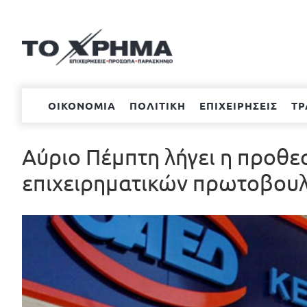
Μετάβαση
στο
περιεχόμενο
ΟΙΚΟΝΟΜΙΑ
ΠΟΛΙΤΙΚΗ
ΕΠΙΧΕΙΡΗΣΕΙΣ
ΤΡ
Αύριο Πέμπτη λήγει η προθε
επιχειρηματικών πρωτοβου
Προβολή
μεγαλύτερης
εικόνας