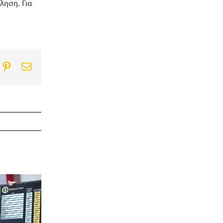
ληση. Για
ook
itter
Pinterest
Email