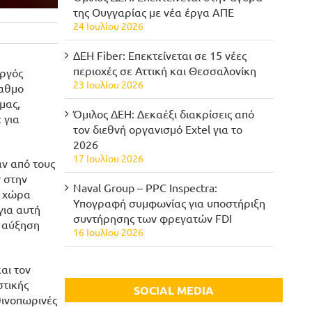
της Ουγγαρίας με νέα έργα ΑΠΕ
24 Ιουλίου 2026
ΔΕΗ Fiber: Επεκτείνεται σε 15 νέες
περιοχές σε Αττική και Θεσσαλονίκη
υργός
23 Ιουλίου 2026
βαθμο
μας,
Όμιλος ΔΕΗ: Δεκαέξι διακρίσεις από
 για
τον διεθνή οργανισμό Extel για το
2026
17 Ιουλίου 2026
αν από τους
ν στην
Naval Group – PPC Inspectra:
η χώρα
Υπογραφή συμφωνίας για υποστήριξη
για αυτή
συντήρησης των φρεγατών FDI
ι αύξηση
16 Ιουλίου 2026
αι τον
στικής
SOCIAL MEDIA
θινοπωρινές