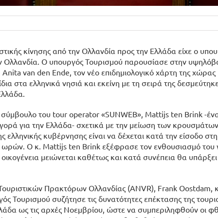
στικής κίνησης από την Ολλανδία προς την Ελλάδα είχε ο υπο
ην Ολλανδία. Ο υπουργός Τουρισμού παρουσίασε στην υψηλό
nita van den Ende, τον νέο επιδημιολογικό χάρτη της χώρας 
δια στα ελληνικά νησιά και εκείνη με τη σειρά της δεσμεύτηκε
Ελλάδα.
σύμβουλο του tour operator «SUNWEB», Mattijs ten Brink -έν
αγορά για την Ελλάδα- σχετικά με την μείωση των κρουσμάτω
ς ελληνικής κυβέρνησης είναι να δέχεται κατά την είσοδο στ
24 ωρών. Ο κ. Mattijs ten Brink εξέφρασε τον ενθουσιασμό του 
ία οικογένεια μειώνεται καθέτως και κατά συνέπεια θα υπάρξε
Τουριστικών Πρακτόρων Ολλανδίας (ANVR), Frank Oostdam, κ
υργός Τουρισμού συζήτησε τις δυνατότητες επέκτασης της τουρι
Ελλάδα ως τις αρχές Νοεμβρίου, ώστε να συμπεριληφθούν οι φ