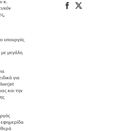
υ κ.
τυχόν
ες,
, ο υπουργός
 με μεγάλη
ια
ειδικά για
lverjet
μας και την
ης
υργός
ή εφημερίδα
ταθερά