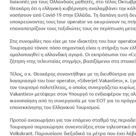
διακοπές για τους Ολλανδούς μαθητές, στο τέλος Οκτωβρ
Θεοχάρη ότι η ελληνική κυβέρνηση αναλαμβάνει την κά
νοσήσουν από Covid-19 στην Ελλάδα. Τη δαπάνη αυτή δεν 
υποχρεώνοντας τους tour operator να ακυρώνουν τις πτήσ
επαναπατρίζουν τους ταξιδιώτες τους σε περίπτωση μεταβ
Στις συνομιλίες που είχε με τον ιδιοκτήτη του tour operat
Τουρισμού τόνισε πόσο σημαντική είναι η στήριξη των ε
ομαλοποιηθεί η ολλανδική αγορά. Οι εκπρόσωποι του «Co
ζήτηση «της τελευταίας στιγμής», βασιζόμενοι στα στοι
Τέλος, ο κ. Θεοχάρης συναντήθηκε με τη διευθύντρια γι
λογαριασμό του tour operator, «Silverjet Vakanties», κ. L
τον τουρισμό πολυτέλειας, ο οποίος συνεργάζεται κυρίως
Vakanties» μετέφερε στον Υπουργό το ενδιαφέρον της ολλ
ικανοποίηση από τη συνεργασία με τον ΕΟΤ για το πρόγρ
επανεκκίνησης του Ελληνικού Τουρισμού.
Προτού αναχωρήσει για τον επόμενο σταθμό της περιοδεί
Τουρισμού παραχώρησε συνεντεύξεις στον τηλεοπτικό στ
Volkskrant. Παρουσίασε διεξοδικά τα μέτρα που έχει λάβ