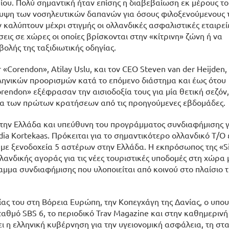
ίου. Πολύ σημαντική ήταν επίσης η διαβεβαίωση εκ μέρους το
λυψη των νοσηλευτικών δαπανών για όσους φιλοξενούμενους 
καλύπτουν μέχρι στιγμής οι ολλανδικές ασφαλιστικές εταιρεί
εις σε χώρες οι οποίες βρίσκονται στην «κίτρινη» ζώνη ή να
ολής της ταξιδιωτικής οδηγίας.
or «Corendon», Atilay Uslu, και τον CEO Steven van der Heijden
λληνικών προορισμών κατά το επόμενο διάστημα και έως ότου
rendon» εξέφρασαν την αισιοδοξία τους για μία θετική σεζόν,
χεία των πρώτων κρατήσεων από τις προηγούμενες εβδομάδες.
α την Ελλάδα και υπεύθυνη του προγράμματος συνδιαφήμισης γ
ydia Kortekaas. Πρόκειται για το σημαντικότερο ολλανδικό Τ/Ο 
 με ξενοδοχεία 5 αστέρων στην Ελλάδα. Η εκπρόσωπος της «Si
ανδικής αγοράς για τις νέες τουριστικές υποδομές στη χώρα 
αμμα συνδιαφήμισης που υλοποιείται από κοινού στο πλαίσιο τ
ας του στη Βόρεια Ευρώπη, την Κοπεγχάγη της Δανίας, ο υπο
αθμό SBS 6, το περιοδικό Trav Magazine και στην καθημεριν
ει η ελληνική κυβέρνηση για την υγειονομική ασφάλεια, τη σ