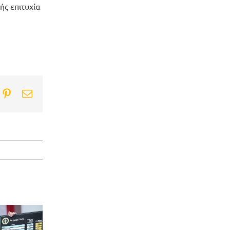
ής επιτυχία
ook
itter
Pinterest
Email