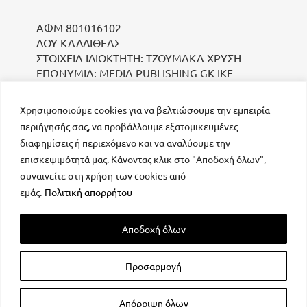
ΑΦΜ 801016102
ΔΟΥ ΚΑΛΛΙΘΕΑΣ
ΣΤΟΙΧΕΙΑ ΙΔΙΟΚΤΗΤΗ: ΤΖΟΥΜΑΚΑ ΧΡΥΣΗ
ΕΠΩΝΥΜΙΑ: MEDIA PUBLISHING GK IKE
Χρησιμοποιούμε cookies για να βελτιώσουμε την εμπειρία
περιήγησής σας, να προβάλλουμε εξατομικευμένες
διαφημίσεις ή περιεχόμενο και να αναλύουμε την
επισκεψιμότητά μας. Κάνοντας κλικ στο "Αποδοχή όλων",
συναινείτε στη χρήση των cookies από
μοναδικός αριθμός Μ.Η.Τ. 232223
εμάς.
Πολιτική απορρήτου
Αποδοχή όλων
Προσαρμογή
All rights reserved – Powered by
FOCUS ON GROUP
Απόρριψη όλων