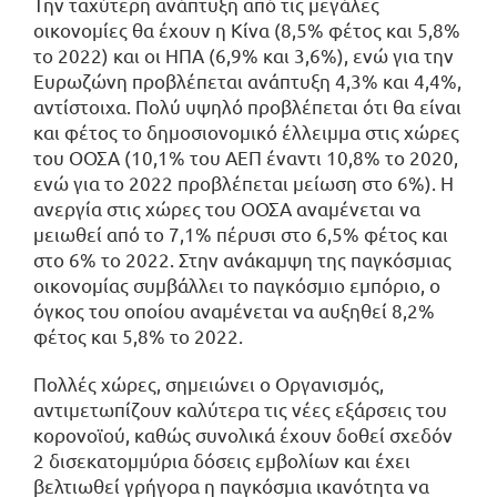
Την ταχύτερη ανάπτυξη από τις μεγάλες
οικονομίες θα έχουν η Κίνα (8,5% φέτος και 5,8%
το 2022) και οι ΗΠΑ (6,9% και 3,6%), ενώ για την
Ευρωζώνη προβλέπεται ανάπτυξη 4,3% και 4,4%,
αντίστοιχα. Πολύ υψηλό προβλέπεται ότι θα είναι
και φέτος το δημοσιονομικό έλλειμμα στις χώρες
του ΟΟΣΑ (10,1% του ΑΕΠ έναντι 10,8% το 2020,
ενώ για το 2022 προβλέπεται μείωση στο 6%). Η
ανεργία στις χώρες του ΟΟΣΑ αναμένεται να
μειωθεί από το 7,1% πέρυσι στο 6,5% φέτος και
στο 6% το 2022. Στην ανάκαμψη της παγκόσμιας
οικονομίας συμβάλλει το παγκόσμιο εμπόριο, ο
όγκος του οποίου αναμένεται να αυξηθεί 8,2%
φέτος και 5,8% το 2022.
Πολλές χώρες, σημειώνει ο Οργανισμός,
αντιμετωπίζουν καλύτερα τις νέες εξάρσεις του
κορονοϊού, καθώς συνολικά έχουν δοθεί σχεδόν
2 δισεκατομμύρια δόσεις εμβολίων και έχει
βελτιωθεί γρήγορα η παγκόσμια ικανότητα να