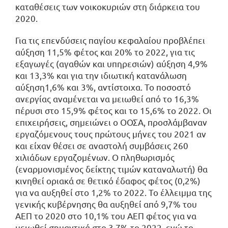
καταθέσεις των νοικοκυριών στη διάρκεια του
2020.
Για τις επενδύσεις παγίου κεφαλαίου προβλέπει
αύξηση 11,5% φέτος και 20% το 2022, για τις
εξαγωγές (αγαθών και υπηρεσιών) αύξηση 4,9%
και 13,3% και για την ιδιωτική κατανάλωση
αύξηση1,6% και 3%, αντίστοιχα. Το ποσοστό
ανεργίας αναμένεται να μειωθεί από το 16,3%
πέρυσι στο 15,9% φέτος και το 15,6% το 2022. Οι
επιχειρήσεις, σημειώνει ο ΟΟΣΑ, προσλάμβαναν
εργαζόμενους τους πρώτους μήνες του 2021 αν
και είχαν θέσει σε αναστολή συμβάσεις 260
χιλιάδων εργαζομένων. Ο πληθωρισμός
(εναρμονισμένος δείκτης τιμών καταναλωτή) θα
κινηθεί οριακά σε θετικό έδαφος φέτος (0,2%)
για να αυξηθεί στο 1,2% το 2022. Το έλλειμμα της
γενικής κυβέρνησης θα αυξηθεί από 9,7% του
ΑΕΠ το 2020 στο 10,1% του ΑΕΠ φέτος για να
μειωθεί σημαντικά στο 3,7% το 2022, ενώ το