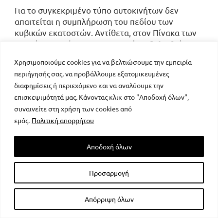
Για το συγκεκριμένο τύπο αυτοκινήτων δεν
απαιτείται η συμπλήρωση του πεδίου των
κυβικών εκατοστών. Αντίθετα, στον Πίνακα των
οχημάτων, πρέπει υποχρεωτικά να δηλωθεί στην
αντίστοιχη στήλη μία από τις 2 επιλογές (ΛΤΠΦ
Χρησιμοποιούμε cookies για να βελτιώσουμε την εμπειρία
μέχρι ή άνω των 50.000 ευρώ).
περιήγησής σας, να προβάλλουμε εξατομικευμένες
διαφημίσεις ή περιεχόμενο και να αναλύουμε την
Πώς δηλώνει εταίρος-διαχειριστής-
επισκεψιμότητά μας. Κάνοντας κλικ στο "Αποδοχή όλων",
διευθύνων σύμβουλος τα αυτοκίνητα που τον
συναινείτε στη χρήση των cookies από
βαρύνουν;
εμάς.
Πολιτική απορρήτου
Στις περιπτώσεις εταιρειών ομόρρυθμων ή
ετερόρρυθμων ή περιορισμένης ευθύνης ή
Αποδοχή όλων
ιδιωτικών κεφαλαιουχικών εταιρειών ή
ανώνυμων ή αστικών καθώς και κοινωνιών και
κοινοπραξιών που ασκούν επιχείρηση ή
Προσαρμογή
επάγγελμα, οι οποίες έχουν στην κυριότητά τους
ή στην κατοχή τους Ε.Ι.Χ. η αντικειμενική δαπάνη
Απόρριψη όλων
που αναλογεί στους εταίρους, διαχειριστές,
διευθύνοντες συμβούλους κ.λπ. δεν μπορεί να