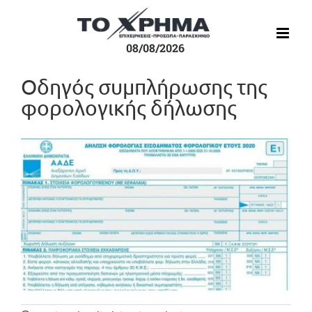
Μετάβαση
στο
περιεχόμενο
08/08/2026
Οδηγός συμπλήρωσης της
φορολογικής δήλωσης
Προβολή
μεγαλύτερης
εικόνας