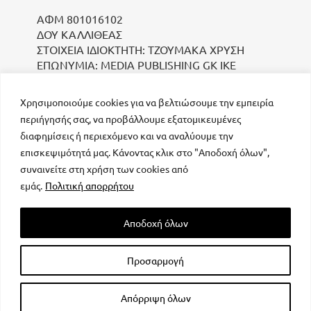
ΑΦΜ 801016102
ΔΟΥ ΚΑΛΛΙΘΕΑΣ
ΣΤΟΙΧΕΙΑ ΙΔΙΟΚΤΗΤΗ: ΤΖΟΥΜΑΚΑ ΧΡΥΣΗ
ΕΠΩΝΥΜΙΑ: MEDIA PUBLISHING GK IKE
Χρησιμοποιούμε cookies για να βελτιώσουμε την εμπειρία
περιήγησής σας, να προβάλλουμε εξατομικευμένες
διαφημίσεις ή περιεχόμενο και να αναλύουμε την
επισκεψιμότητά μας. Κάνοντας κλικ στο "Αποδοχή όλων",
συναινείτε στη χρήση των cookies από
μοναδικός αριθμός Μ.Η.Τ. 232223
εμάς.
Πολιτική απορρήτου
Αποδοχή όλων
Προσαρμογή
All rights reserved – Powered by
FOCUS ON GROUP
Απόρριψη όλων