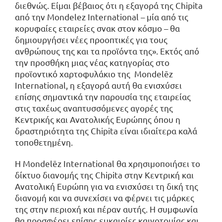
διεθνώς. Είμαι βέβαιος ότι η εξαγορά της Chipita
από την Mondelez International – μία από τις
κορυφαίες εταιρείες σνακ στον κόσμο – θα
δημιουργήσει νέες προοπτικές για τους
ανθρώπους της και τα προϊόντα της». Εκτός από
την προσθήκη μιας νέας κατηγορίας στο
προϊοντικό χαρτοφυλάκιο της Mondelēz
International, η εξαγορά αυτή θα ενισχύσει
επίσης σημαντικά την παρουσία της εταιρείας
στις ταχέως αναπτυσσόμενες αγορές της
Κεντρικής και Ανατολικής Ευρώπης όπου η
δραστηριότητα της Chipita είναι ιδιαίτερα καλά
τοποθετημένη.
Η Mondelēz International θα χρησιμοποιήσει το
δίκτυο διανομής της Chipita στην Κεντρική και
Ανατολική Ευρώπη για να ενισχύσει τη δική της
διανομή και να συνεχίσει να φέρνει τις μάρκες
της στην περιοχή και πέραν αυτής. Η συμφωνία
θα προσφέρει επίσης ευκαιρίες καινοτομίας και