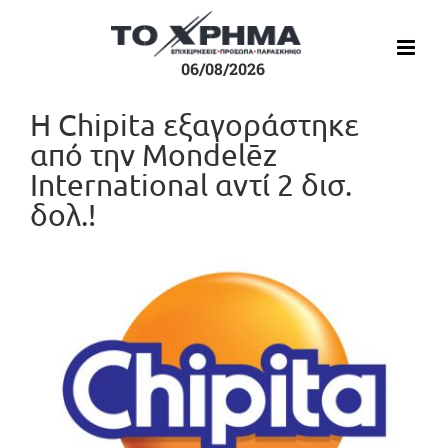
Μετάβαση
στο
περιεχόμενο
06/08/2026
Η Chipita εξαγοράστηκε
από την Mondelēz
International αντί 2 δισ.
δολ.!
Προβολή
μεγαλύτερης
εικόνας