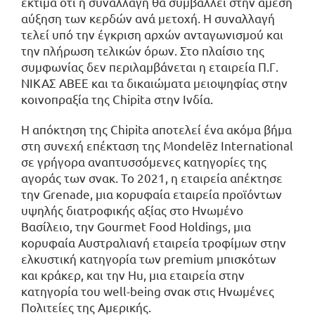
εκτιμά ότι η συναλλαγή θα συμβάλλει στην άμεση
αύξηση των κερδών ανά μετοχή. Η συναλλαγή
τελεί υπό την έγκριση αρχών ανταγωνισμού και
την πλήρωση τελικών όρων. Στο πλαίσιο της
συμφωνίας δεν περιλαμβάνεται η εταιρεία Π.Γ.
ΝΙΚΑΣ ΑΒΕΕ και τα δικαιώματα μειοψηφίας στην
κοινοπραξία της Chipita στην Ινδία.
Η απόκτηση της Chipita αποτελεί ένα ακόμα βήμα
στη συνεχή επέκταση της Mondelēz International
σε γρήγορα αναπτυσσόμενες κατηγορίες της
αγοράς των σνακ. Το 2021, η εταιρεία απέκτησε
την Grenade, μια κορυφαία εταιρεία προϊόντων
υψηλής διατροφικής αξίας στο Ηνωμένο
Βασίλειο, την Gourmet Food Holdings, μια
κορυφαία Αυστραλιανή εταιρεία τροφίμων στην
ελκυστική κατηγορία των premium μπισκότων
και κράκερ, και την Hu, μια εταιρεία στην
κατηγορία του well-being σνακ στις Ηνωμένες
Πολιτείες της Αμερικής.