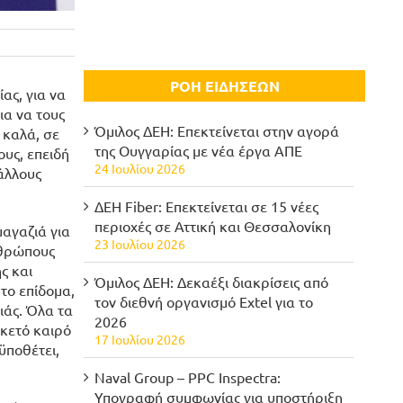
ΡΟΗ ΕΙΔΗΣΕΩΝ
ας, για να
ια να τους
Όμιλος ΔΕΗ: Επεκτείνεται στην αγορά
 καλά, σε
της Ουγγαρίας με νέα έργα ΑΠΕ
υς, επειδή
24 Ιουλίου 2026
 άλλους
ΔΕΗ Fiber: Επεκτείνεται σε 15 νέες
περιοχές σε Αττική και Θεσσαλονίκη
μαγαζιά για
23 Ιουλίου 2026
ανθρώπους
ς και
Όμιλος ΔΕΗ: Δεκαέξι διακρίσεις από
το επίδομα,
τον διεθνή οργανισμό Extel για το
ιάς. Όλα τα
2026
ρκετό καιρό
17 Ιουλίου 2026
ϋποθέτει,
Naval Group – PPC Inspectra:
Υπογραφή συμφωνίας για υποστήριξη