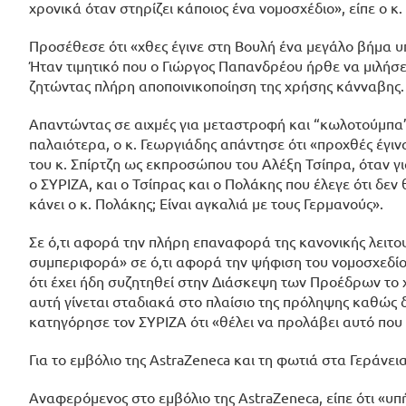
χρονικά όταν στηρίζει κάποιος ένα νομοσχέδιο», είπε ο κ.
Προσέθεσε ότι «χθες έγινε στη Βουλή ένα μεγάλο βήμα υπ
Ήταν τιμητικό που ο Γιώργος Παπανδρέου ήρθε να μιλήσει 
ζητώντας πλήρη αποποινικοποίηση της χρήσης κάνναβης. Α
Απαντώντας σε αιχμές για μεταστροφή και “κωλοτούμπα”
παλαιότερα, ο κ. Γεωργιάδης απάντησε ότι «προχθές έγιν
του κ. Σπίρτζη ως εκπροσώπου του Αλέξη Τσίπρα, όταν 
ο ΣΥΡΙΖΑ, και ο Τσίπρας και ο Πολάκης που έλεγε ότι δε
κάνει ο κ. Πολάκης; Είναι αγκαλιά με τους Γερμανούς».
Σε ό,τι αφορά την πλήρη επαναφορά της κανονικής λειτο
συμπεριφορά» σε ό,τι αφορά την ψήφιση του νομοσχεδίο
ότι έχει ήδη συζητηθεί στην Διάσκεψη των Προέδρων το
αυτή γίνεται σταδιακά στο πλαίσιο της πρόληψης καθώς 
κατηγόρησε τον ΣΥΡΙΖΑ ότι «θέλει να προλάβει αυτό που 
Για το εμβόλιο της AstraZeneca και τη φωτιά στα Γεράνει
Αναφερόμενος στο εμβόλιο της AstraZeneca, είπε ότι «υπ