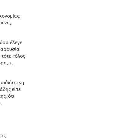
κονομίας.
μένα,
 όσα έλεγε
 παρουσία
 τότε «όλος
ρα, τι
παιδιάστικη
άδης είπε
ς, ότι
ι
τις