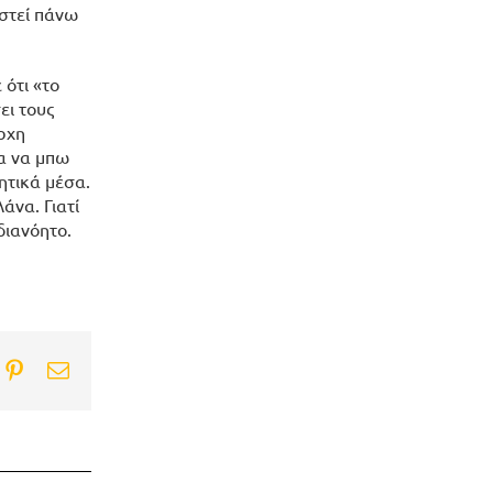
αστεί πάνω
ότι «το
ει τους
άρχη
λα να μπω
ητικά μέσα.
άνα. Γιατί
διανόητο.
ook
itter
Pinterest
Email