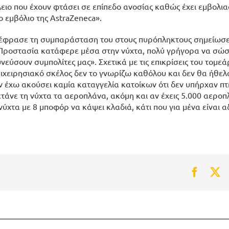
ειο που έχουν φτάσει σε επίπεδο ανοσίας καθώς έχει εμβολι
ο εμβόλιο της AstraZeneca».
εξέφρασε τη συμπαράσταση του στους πυρόπληκτους σημείωσε 
ή Προστασία κατάφερε μέσα στην νύχτα, πολύ γρήγορα να σώσ
νεύσουν συμπολίτες μας». Σχετικά με τις επικρίσεις του τομε
επιχειρησιακό σκέλος δεν το γνωρίζω καθόλου και δεν θα ήθε
εν έχω ακούσει καμία καταγγελία κατοίκων ότι δεν υπήρχαν πτ
άνε τη νύχτα τα αεροπλάνα, ακόμη και αν έχεις 5.000 αεροπλ
ύχτα με 8 μποφόρ να κάψει κλαδιά, κάτι που για μένα είναι α
Faceb
Tw