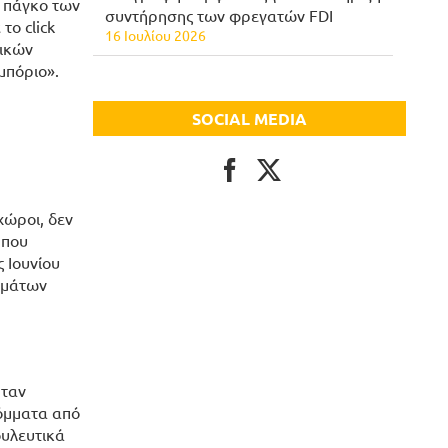
ν πάγκο των
συντήρησης των φρεγατών FDI
το click
16 Ιουλίου 2026
ρικών
μπόριο».
SOCIAL MEDIA
χώροι, δεν
 που
 Ιουνίου
αγμάτων
ήταν
κόμματα από
ουλευτικά