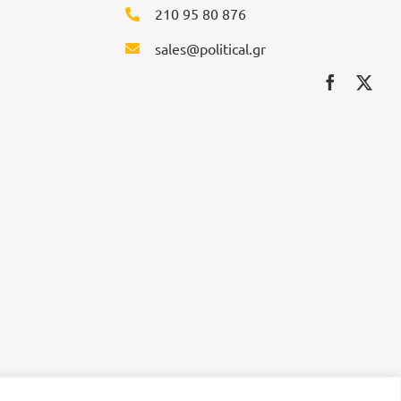
210 95 80 876
sales@political.gr