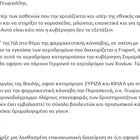
 Γεωργιάδης.
έρ των ασθενών που την χρειάζονται και υπέρ της εθνικής οι
και να στηρίξει το νομοσχέδιο, μιλώντας επαινετικά και για ε
υτό είναι κάτι που η κυβέρνηση δεν το εξετάζει».
 της ΝΔ στο θέμα της φαρμακευτικής κάνναβης, σε σχέση με
αν τα εγκαίνια των αεροδρομίων που διαχειρίζεται η Fraport,
για αυτά τα αεροδρόμια κατηγορούσαν την κυβέρνηση Σαμαρά
ν θα αφήσει να πάρουν Γερμανοί το αεροδρόμιο των Χανίων. Τώ
υργίας της Βουλής, αφού κατηγόρησε ΣΥΡΙΖΑ και ΚΙΝΑΛ για «
υ για την φαρμακευτική κάνναβη την Παρασκευή, ο κ. Γεωργι
 χρονοδιάγραμμα πλήρους επαναφοράς των δραστηριοτήτων τη
δεν έχει εμβολιαστεί το σύνολο βουλευτών και προσωπικού κα
είναι δρομολογημένο να γίνει».
α
ήρξε μια λανθασμένη επικοινωνιακή διαχείριση σε ό,τι αφορά 