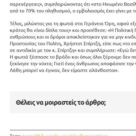
παρενέργειες», συμπληρώνοντας ότι «στο Ηνωμένο Βασίλ
από το 70% του πληθυσμού, ο εμβολιασμός έχει γίνει με τ
Τέλος, μιλώντας για τη φωτιά στα Γεράνεια Όρη, αφού 
κράτος θα είναι δίπλα τους» και προσέθεσε: «Η Πολιτικ
ανθρώπους και οι δρόμοι αποκλείστηκαν για να μην κινδυ
Προστασίας του Πολίτη, Χρήστοτ Σπίρτζη, είπε πως «το 
σε αντιδικία με τον κ. Σπίρτζη» και συμπλήρωσε: «Εγώ δ
Η φωτιά ξέσπασε το βράδυ και όπως όλοι ξέρουμε δεν πετ
ξεκίνησε την νύχτα; Γιατί ένας άνθρωπος αποφάσισε την ν
Λάθη μπορεί να έγιναν, δεν είμαστε αλάνθαστοι».
Θέλεις να μοιραστείς το άρθρο;
Tags:
αγορά|Άδωνις Γεωργιάδης|λιανεμπόριο