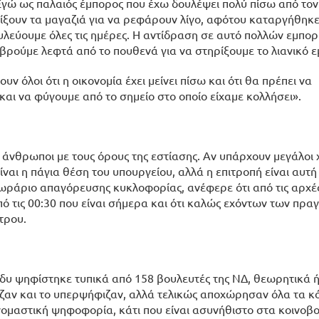
«Εγώ ως παλαιός έμπορος που έχω δουλέψει πολύ πίσω από το
ξουν τα μαγαζιά για να ρεφάρουν λίγο, αφότου καταργήθηκε 
ουλεύουμε όλες τις ημέρες. Η αντίδραση σε αυτό πολλών εμπο
βρούμε λεφτά από το πουθενά για να στηρίξουμε το λιανικό ε
ν όλοι ότι η οικονομία έχει μείνει πίσω και ότι θα πρέπει να
αι να φύγουμε από το σημείο στο οποίο είχαμε κολλήσει».
ι άνθρωποι με τους όρους της εστίασης. Αν υπάρχουν μεγάλοι 
ναι η πάγια θέση του υπουργείου, αλλά η επιτροπή είναι αυτή
ο ωράριο απαγόρευσης κυκλοφορίας, ανέφερε ότι από τις αρχές
ό τις 00:30 που είναι σήμερα και ότι καλώς εχόντων των πρ
τρου.
δυ ψηφίστηκε τυπικά από 158 βουλευτές της ΝΔ, θεωρητικά 
ριζαν και το υπερψήφιζαν, αλλά τελικώς αποχώρησαν όλα τα 
ονομαστική ψηφοφορία, κάτι που είναι ασυνήθιστο στα κοινοβ