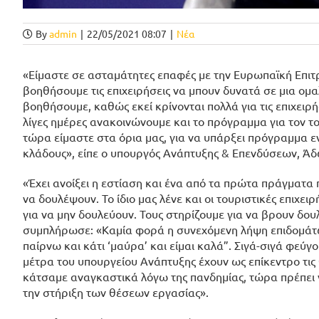
By
admin
|
22/05/2021 08:07
|
Νέα
«Είμαστε σε ασταμάτητες επαφές με την Ευρωπαϊκή Επιτρ
βοηθήσουμε τις επιχειρήσεις να μπουν δυνατά σε μια ομα
βοηθήσουμε, καθώς εκεί κρίνονται πολλά για τις επιχειρή
λίγες ημέρες ανακοινώνουμε και το πρόγραμμα για τον τ
τώρα είμαστε στα όρια μας, για να υπάρξει πρόγραμμα ενί
κλάδους», είπε ο υπουργός Ανάπτυξης & Επενδύσεων, Άδω
«Έχει ανοίξει η εστίαση και ένα από τα πρώτα πράγματα 
να δουλέψουν. Το ίδιο μας λένε και οι τουριστικές επιχει
για να μην δουλεύουν. Τους στηρίζουμε για να βρουν δουλ
συμπλήρωσε: «Καμία φορά η συνεχόμενη λήψη επιδομάτων 
παίρνω και κάτι ‘μαύρα’ και είμαι καλά”. Σιγά-σιγά φεύγ
μέτρα του υπουργείου Ανάπτυξης έχουν ως επίκεντρο τις 
κάτσαμε αναγκαστικά λόγω της πανδημίας, τώρα πρέπει 
την στήριξη των θέσεων εργασίας».