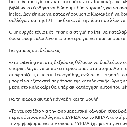
Για τη λειτουργία των καταστημάτων την Κυριακή είπε: 
βιβλίων, σκέφθηκα να δώσουμε δύο Κυριακές για να ανοί
inside. Δεν είπαμε να καταργήσουμε τις Κυριακές ή να δ
συλλόγων και της ΓΣΕΕ με ξεπερνά, την ώρα που λέμε να 
Ο υπουργός τόνισε ότι «κάποια στιγμή πρέπει να καταλάβου
δουλέψουμε όλοι λίγο περισσότερο για να πάμε μπροστά κ
Για γάμους και δεξιώσεις
«Στα catering και στις δεξιώσεις θέλουμε να δουλεύουν ο
υπάρχει λόγος να υπάρχει περιορισμός στα άτομα. Αυτή εί
αποφασίζει», είπε ο κ. Γεωργιάδης, ενώ σε ό,τι αφορά τ
μπορεί να εξεταστεί παράταση της καταληκτικής ώρας απ
μέσα στο καλοκαίρι θα υπάρχει κατάργηση αυτού του μέ
Για τη φαρμακευτική κάνναβη και τη Βουλή
«Το νομοσχέδιο για την φαρμακευτική κάνναβη χθες βρά
περισσότεροι, καθώς και ο ΣΥΡΙΖΑ και το ΚΙΝΑΛ το στή
την ψηφοφορία για την οποία ο ΣΥΡΙΖΑ ζήτησε να γίνει 