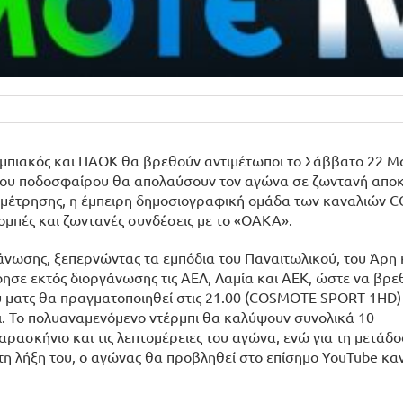
υμπιακός και ΠΑΟΚ θα βρεθούν αντιμέτωποι το Σάββατο 22 Μα
 του ποδοσφαίρου θα απολαύσουν τον αγώνα σε ζωντανή αποκ
ναμέτρησης, η έμπειρη δημοσιογραφική ομάδα των καναλιών
πομπές και ζωντανές συνδέσεις με το «ΟΑΚΑ».
άνωσης, ξεπερνώντας τα εμπόδια του Παναιτωλικού, του Άρη 
φησε εκτός διοργάνωσης τις ΑΕΛ, Λαμία και ΑΕΚ, ώστε να βρε
υ ματς θα πραγματοποιηθεί στις 21.00 (COSMOTE SPORT 1HD) 
. Το πολυαναμενόμενο ντέρμπι θα καλύψουν συνολικά 10
ασκήνιο και τις λεπτομέρειες του αγώνα, ενώ για τη μετάδο
τη λήξη του, ο αγώνας θα προβληθεί στο επίσημο ΥοuTube καν