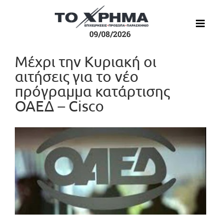
Μετάβαση
στο
περιεχόμενο
09/08/2026
Μέχρι την Κυριακή οι
αιτήσεις για το νέο
πρόγραμμα κατάρτισης
ΟΑΕΔ – Cisco
Προβολή
μεγαλύτερης
εικόνας